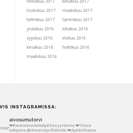
heinäkuu 2017
kesäkuu 2017
toukokuu 2017
maaliskuu 2017
helmikuu 2017
tammikuu 2017
joulukuu 2016
lokakuu 2016
syyskuu 2016
elokuu 2016
kesäkuu 2016
huhtikuu 2016
maaliskuu 2016
IVIS INSTAGRAMISSA:
aivosumutorvi
📯Ravitsemustieteilijät Essi ja Henna
📯Töissä
tutkijoina @UniversityofHelsinki
📯Ajankohtaisia