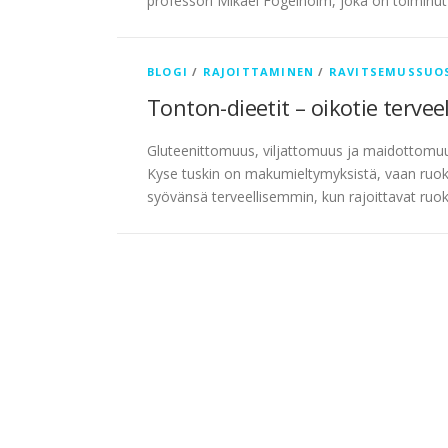
professori Mikael Fogelholm, joka on toiminu
BLOGI
/
RAJOITTAMINEN
/
RAVITSEMUSSUO
Tonton-dieetit – oikotie tervee
Gluteenittomuus, viljattomuus ja maidottomuu
Kyse tuskin on makumieltymyksistä, vaan ruokav
syövänsä terveellisemmin, kun rajoittavat ruo