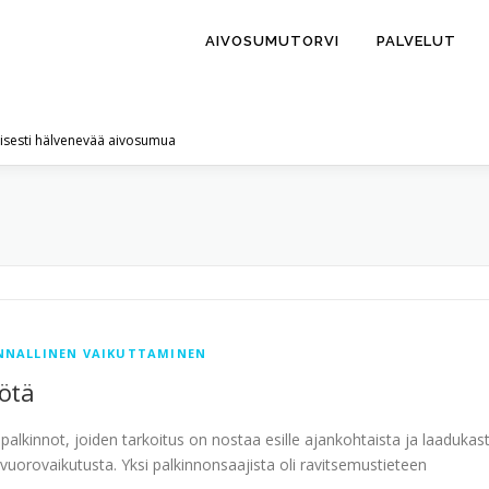
AIVOSUMUTORVI
PALVELUT
lisesti hälvenevää aivosumua
8
NNALLINEN VAIKUTTAMINEN
yötä
ionpalkinnot, joiden tarkoitus on nostaa esille ajankohtaista ja laadukas
vuorovaikutusta. Yksi palkinnonsaajista oli ravitsemustieteen