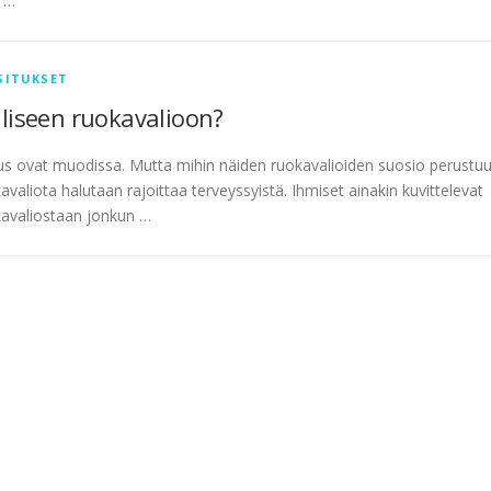
t …
SITUKSET
lliseen ruokavalioon?
s ovat muodissa. Mutta mihin näiden ruokavalioiden suosio perustu
aliota halutaan rajoittaa terveyssyistä. Ihmiset ainakin kuvittelevat
kavaliostaan jonkun …