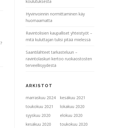
koulutuksesta
Hyvinvoinnin normittaminen käy
huomaamatta
Ravintolisien kaupalliset yhteistyöt –
mitä kuluttajan tulisi pitää mielessä
u?
Saantilähteet tarkasteluun –
ravintolaskuri kertoo ruokaostosten
terveellisyydestä
ARKISTOT
marraskuu 2024
kesäkuu 2021
toukokuu 2021
lokakuu 2020
syyskuu 2020
elokuu 2020
kesäkuu 2020
toukokuu 2020