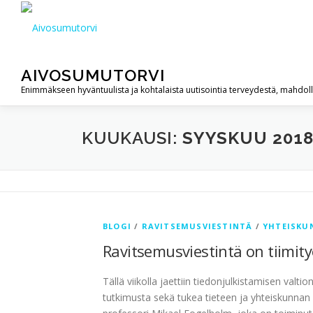
Siirry
sisältöön
AIVOSUMUTORVI
Enimmäkseen hyväntuulista ja kohtalaista uutisointia terveydestä, mahdol
KUUKAUSI:
SYYSKUU 201
BLOGI
/
RAVITSEMUSVIESTINTÄ
/
YHTEISKU
Ravitsemusviestintä on tiimit
Tällä viikolla jaettiin tiedonjulkistamisen valt
tutkimusta sekä tukea tieteen ja yhteiskunnan 