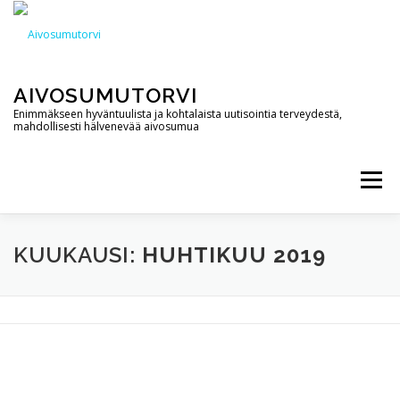
Siirry
sisältöön
AIVOSUMUTORVI
Enimmäkseen hyväntuulista ja kohtalaista uutisointia terveydestä,
mahdollisesti hälvenevää aivosumua
Valikko
AIVOSUMUTORVI
PALVELUT
YHTEYSTIEDOT
KUUKAUSI:
HUHTIKUU 2019
PODCAST
BLOGI