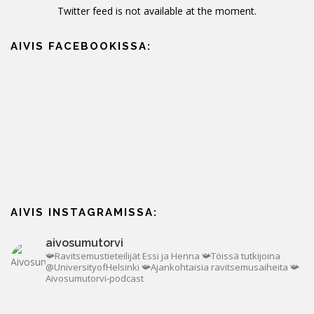
Twitter feed is not available at the moment.
AIVIS FACEBOOKISSA:
AIVIS INSTAGRAMISSA:
aivosumutorvi
📯Ravitsemustieteilijät Essi ja Henna
📯Töissä tutkijoina
@UniversityofHelsinki
📯Ajankohtaisia ravitsemusaiheita
📯
Aivosumutorvi-podcast