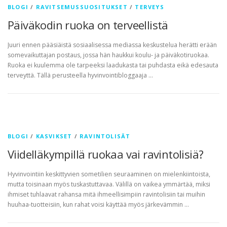
BLOGI
/
RAVITSEMUSSUOSITUKSET
/
TERVEYS
Päiväkodin ruoka on terveellistä
Juuri ennen pääsiäistä sosiaalisessa mediassa keskustelua herätti erään
somevaikuttajan postaus, jossa hän haukkui koulu- ja päiväkotiruokaa.
Ruoka ei kuulemma ole tarpeeksi laadukasta tai puhdasta eikä edesauta
terveyttä. Tällä perusteella hyvinvointibloggaaja …
BLOGI
/
KASVIKSET
/
RAVINTOLISÄT
Viidelläkympillä ruokaa vai ravintolisiä?
Hyvinvointiin keskittyvien sometilien seuraaminen on mielenkiintoista,
mutta toisinaan myös tuskastuttavaa. Välillä on vaikea ymmärtää, miksi
ihmiset tuhlaavat rahansa mitä ihmeellisimpiin ravintolisiin tai muihin
huuhaa-tuotteisiin, kun rahat voisi käyttää myös järkevämmin …