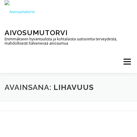
Siirry
sisältöön
AIVOSUMUTORVI
Enimmäkseen hyväntuulista ja kohtalaista uutisointia terveydestä,
mahdollisesti hälvenevää aivosumua
Valikko
AIVOSUMUTORVI
PALVELUT
YHTEYSTIEDOT
AVAINSANA:
LIHAVUUS
PODCAST
BLOGI