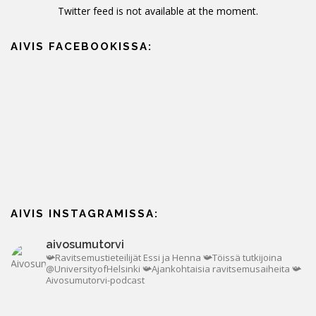
Twitter feed is not available at the moment.
AIVIS FACEBOOKISSA:
AIVIS INSTAGRAMISSA:
aivosumutorvi
📯Ravitsemustieteilijät Essi ja Henna
📯Töissä tutkijoina
@UniversityofHelsinki
📯Ajankohtaisia ravitsemusaiheita
📯
Aivosumutorvi-podcast