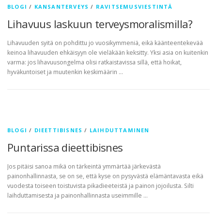
BLOGI
/
KANSANTERVEYS
/
RAVITSEMUSVIESTINTÄ
Lihavuus laskuun terveysmoralismilla?
Lihavuuden syitä on pohdittu jo vuosikymmeniä, eikä käänteentekevää
keinoa lihavuuden ehkäisyyn ole vieläkään keksitty. Yksi asia on kuitenkin
varma: jos lihavuusongelma olisi ratkaistavissa sillä, että hoikat,
hyväkuntoiset ja muutenkin keskimäärin …
BLOGI
/
DIEETTIBISNES
/
LAIHDUTTAMINEN
Puntarissa dieettibisnes
Jos pitäisi sanoa mikä on tärkeintä ymmärtää järkevästä
painonhallinnasta, se on se, että kyse on pysyvästä elämäntavasta eikä
vuodesta toiseen toistuvista pikadieeteistä ja painon jojoilusta. Silti
laihduttamisesta ja painonhallinnasta useimmille …