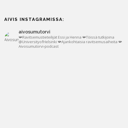
AIVIS INSTAGRAMISSA:
aivosumutorvi
📯Ravitsemustieteilijät Essi ja Henna
📯Töissä tutkijoina
@UniversityofHelsinki
📯Ajankohtaisia ravitsemusaiheita
📯
Aivosumutorvi-podcast