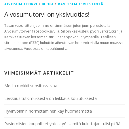
AIVOSUMUTORVI
/
BLOGI
/
RAVITSEMUSVIESTINTÄ
Aivosumutorvi on yksivuotias!
Tasan vuosi sitten jaoimme ensimmäisen jutun juuri perustetulla
Aivosumutorven facebook-sivulla. Silloin keskustelu pyöri Safkatutkan ja
Kemikaalitutkan lietsoman sitruunahappokohun ympärillä. Teollisen
sitruunahapon (E330) huhuttiin aiheuttavan homeoireisilla muun muassa
aivosumua. Vuodessa on tapahtunut …
VIIMEISIMMÄT ARTIKKELIT
Media ruokkii suositusraivoa
Leikkaus tutkimuksesta on leikkaus koulutuksesta
Hyvinvoinnin normittaminen käy huomaamatta
Ravintolisien kaupalliset yhteistyöt – mitä kuluttajan tulisi pitää