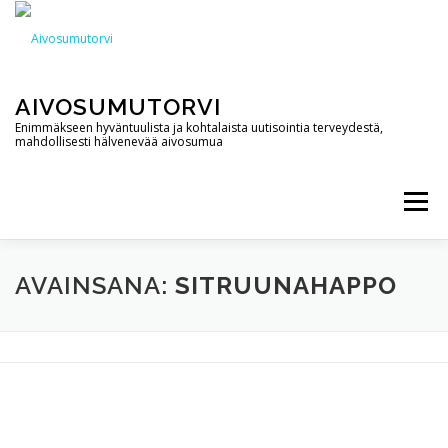
Siirry
sisältöön
AIVOSUMUTORVI
Enimmäkseen hyväntuulista ja kohtalaista uutisointia terveydestä,
mahdollisesti hälvenevää aivosumua
Valikko
AIVOSUMUTORVI
PALVELUT
YHTEYSTIEDOT
AVAINSANA:
SITRUUNAHAPPO
PODCAST
BLOGI