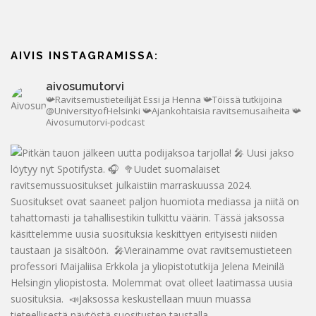
AIVIS INSTAGRAMISSA:
aivosumutorvi
📯Ravitsemustieteilijät Essi ja Henna
📯Töissä tutkijoina
@UniversityofHelsinki
📯Ajankohtaisia ravitsemusaiheita
📯
Aivosumutorvi-podcast