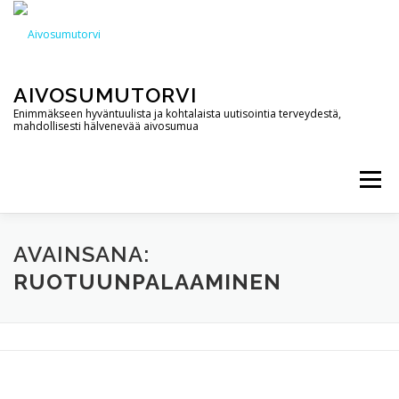
Siirry
sisältöön
AIVOSUMUTORVI
Enimmäkseen hyväntuulista ja kohtalaista uutisointia terveydestä,
mahdollisesti hälvenevää aivosumua
Valikko
AIVOSUMUTORVI
PALVELUT
YHTEYSTIEDOT
AVAINSANA:
RUOTUUNPALAAMINEN
PODCAST
BLOGI