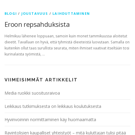
BLOGI
/
JOUSTAVUUS
/
LAIHDUTTAMINEN
Eroon repsahduksista
Helmikuu lähenee loppuaan, samoin kuin monet tammikuussa aloitetut
dieetit. Tavallaan on hyvä, että tyhmistä dieeteistä luovutaan. Samalla on
kuitenkin ollut taas surullista seurata, miten ihmiset vaativat itseltään tosi
kurinalaista syömistä, …
VIIMEISIMMÄT ARTIKKELIT
Media ruokkii suositusraivoa
Leikkaus tutkimuksesta on leikkaus koulutuksesta
Hyvinvoinnin normittaminen käy huomaamatta
Ravintolisien kaupalliset yhteistyöt – mitä kuluttajan tulisi pitää