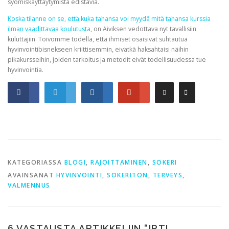
syömiskäyttäytymistä edistäviä.
Koska tilanne on se, että kuka tahansa voi myydä mitä tahansa kurssia
ilman vaadittavaa koulutusta
, on Aiviksen vedottava nyt tavallisiin
kuluttajiin. Toivomme todella, että ihmiset osaisivat suhtautua
hyvinvointibisnekseen kriittisemmin, eivätkä haksahtaisi näihin
pikakursseihin, joiden tarkoitus ja metodit eivät todellisuudessa tue
hyvinvointia.
KATEGORIASSA
BLOGI
,
RAJOITTAMINEN
,
SOKERI
AVAINSANAT
HYVINVOINTI
,
SOKERITON
,
TERVEYS
,
VALMENNUS
6 VASTAUSTA ARTIKKELIIN “
IRTI