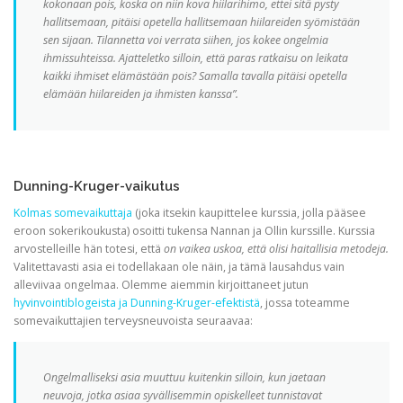
kokonaan pois, koska on niin kova hiilarihimo, ettei sitä pysty
hallitsemaan, pitäisi opetella hallitsemaan hiilareiden syömistään
sen sijaan. Tilannetta voi verrata siihen, jos kokee ongelmia
ihmissuhteissa. Ajatteletko silloin, että paras ratkaisu on leikata
kaikki ihmiset elämästään pois? Samalla tavalla pitäisi opetella
elämään hiilareiden ja ihmisten kanssa”.
Dunning-Kruger-vaikutus
Kolmas somevaikuttaja
(joka itsekin kaupittelee kurssia, jolla pääsee
eroon sokerikoukusta) osoitti tukensa Nannan ja Ollin kurssille. Kurssia
arvostelleille hän totesi, että
on vaikea uskoa, että olisi haitallisia metodeja.
Valitettavasti asia ei todellakaan ole näin, ja tämä lausahdus vain
alleviivaa ongelmaa. Olemme aiemmin kirjoittaneet jutun
hyvinvointiblogeista ja Dunning-Kruger-efektistä
, jossa toteamme
somevaikuttajien terveysneuvoista seuraavaa:
Ongelmalliseksi asia muuttuu kuitenkin silloin, kun jaetaan
neuvoja, jotka asiaa syvällisemmin opiskelleet tunnistavat