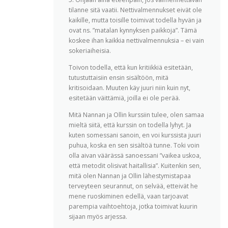
tilanne sitä vaatii. Nettivalmennukset eivät ole
kaikille, mutta toisille toimivat todella hyvän ja
ovat ns. ”matalan kynnyksen paikkoja”. Tämä
koskee ihan kaikkia nettivalmennuksia – ei vain
sokeriaiheisia.
Toivon todella, että kun kritiikkiä esitetään,
tutustuttaisiin ensin sisältöön, mitä
kritisoidaan. Muuten käy juuri niin kuin nyt,
esitetään väittämiä, joilla ei ole perää.
Mitä Nannan ja Ollin kurssiin tulee, olen samaa
mieltä siitä, että kurssin on todella lyhyt. Ja
kuten somessani sanoin, en voi kurssista juuri
puhua, koska en sen sisältöä tunne. Toki voin
olla aivan väärässä sanoessani ”vaikea uskoa,
että metodit olisivat haitallisia”. Kuitenkin sen,
mitä olen Nannan ja Ollin lähestymistapaa
terveyteen seurannut, on selvää, etteivät he
mene ruoskiminen edellä, vaan tarjoavat
parempia vaihtoehtoja, jotka toimivat kuurin
sijaan myös arjessa.