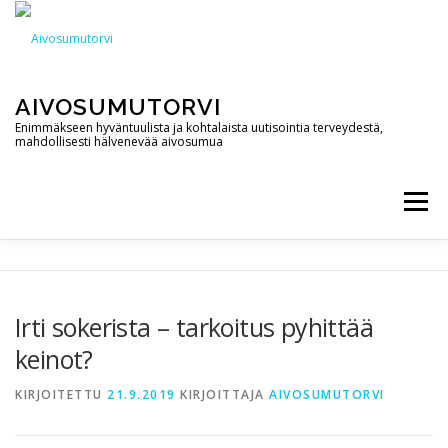
Siirry
sisältöön
AIVOSUMUTORVI
Enimmäkseen hyväntuulista ja kohtalaista uutisointia terveydestä,
mahdollisesti hälvenevää aivosumua
Valikko
AIVOSUMUTORVI
PALVELUT
YHTEYSTIEDOT
Irti sokerista – tarkoitus pyhittää
keinot?
PODCAST
BLOGI
KIRJOITETTU
21.9.2019
KIRJOITTAJA
AIVOSUMUTORVI