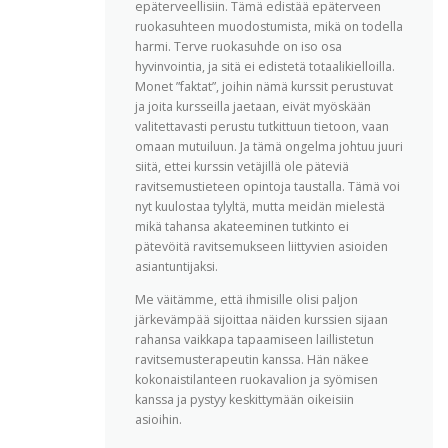
epäterveellisiin. Tämä edistää epäterveen
ruokasuhteen muodostumista, mikä on todella
harmi. Terve ruokasuhde on iso osa
hyvinvointia, ja sitä ei edistetä totaalikielloilla.
Monet ”faktat”, joihin nämä kurssit perustuvat
ja joita kursseilla jaetaan, eivät myöskään
valitettavasti perustu tutkittuun tietoon, vaan
omaan mutuiluun. Ja tämä ongelma johtuu juuri
siitä, ettei kurssin vetäjillä ole päteviä
ravitsemustieteen opintoja taustalla. Tämä voi
nyt kuulostaa tylyltä, mutta meidän mielestä
mikä tahansa akateeminen tutkinto ei
pätevöitä ravitsemukseen liittyvien asioiden
asiantuntijaksi.
Me väitämme, että ihmisille olisi paljon
järkevämpää sijoittaa näiden kurssien sijaan
rahansa vaikkapa tapaamiseen laillistetun
ravitsemusterapeutin kanssa. Hän näkee
kokonaistilanteen ruokavalion ja syömisen
kanssa ja pystyy keskittymään oikeisiin
asioihin.