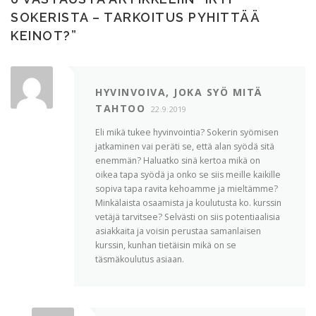
SOKERISTA – TARKOITUS PYHITTÄÄ
KEINOT?
”
HYVINVOIVA, JOKA SYÖ MITÄ
TAHTOO
22.9.2019
Eli mikä tukee hyvinvointia? Sokerin syömisen
jatkaminen vai peräti se, että alan syödä sitä
enemmän? Haluatko sinä kertoa mikä on
oikea tapa syödä ja onko se siis meille kaikille
sopiva tapa ravita kehoamme ja mieltämme?
Minkälaista osaamista ja koulutusta ko. kurssin
vetäjä tarvitsee? Selvästi on siis potentiaalisia
asiakkaita ja voisin perustaa samanlaisen
kurssin, kunhan tietäisin mikä on se
täsmäkoulutus asiaan.