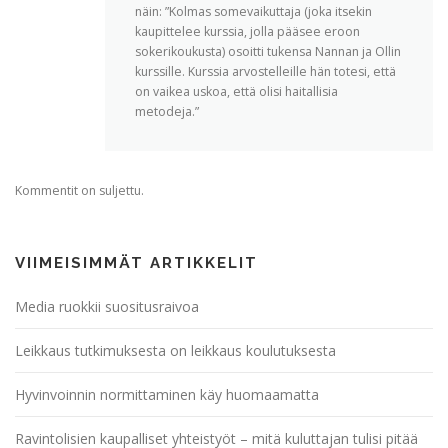
näin: ”Kolmas somevaikuttaja (joka itsekin
kaupittelee kurssia, jolla pääsee eroon
sokerikoukusta) osoitti tukensa Nannan ja Ollin
kurssille. Kurssia arvostelleille hän totesi, että
on vaikea uskoa, että olisi haitallisia
metodeja.”
Kommentit on suljettu.
VIIMEISIMMÄT ARTIKKELIT
Media ruokkii suositusraivoa
Leikkaus tutkimuksesta on leikkaus koulutuksesta
Hyvinvoinnin normittaminen käy huomaamatta
Ravintolisien kaupalliset yhteistyöt – mitä kuluttajan tulisi pitää