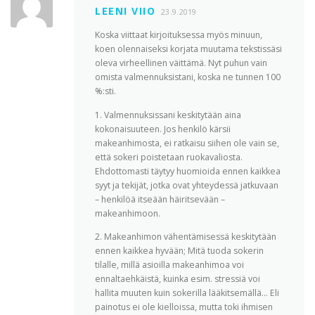
LEENI VIIO
23.9.2019
Koska viittaat kirjoituksessa myös minuun,
koen olennaiseksi korjata muutama tekstissäsi
oleva virheellinen väittämä. Nyt puhun vain
omista valmennuksistani, koska ne tunnen 100
%:sti.
1. Valmennuksissani keskitytään aina
kokonaisuuteen. Jos henkilö kärsii
makeanhimosta, ei ratkaisu siihen ole vain se,
että sokeri poistetaan ruokavaliosta.
Ehdottomasti täytyy huomioida ennen kaikkea
syyt ja tekijät, jotka ovat yhteydessä jatkuvaan
– henkilöä itseään häiritsevään –
makeanhimoon.
2. Makeanhimon vähentämisessä keskitytään
ennen kaikkea hyvään; Mitä tuoda sokerin
tilalle, millä asioilla makeanhimoa voi
ennaltaehkäistä, kuinka esim. stressiä voi
hallita muuten kuin sokerilla lääkitsemällä… Eli
painotus ei ole kielloissa, mutta toki ihmisen