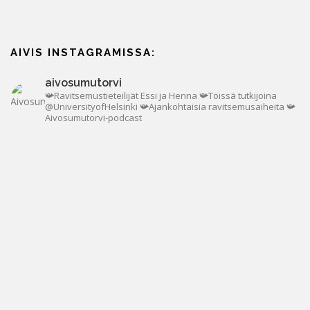
AIVIS INSTAGRAMISSA:
aivosumutorvi
📯Ravitsemustieteilijät Essi ja Henna
📯Töissä tutkijoina
@UniversityofHelsinki
📯Ajankohtaisia ravitsemusaiheita
📯
Aivosumutorvi-podcast