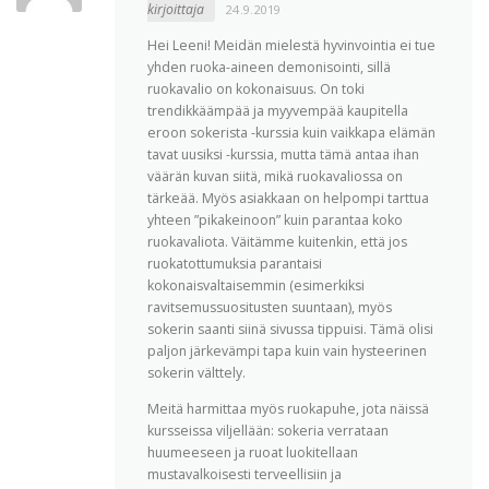
kirjoittaja
24.9.2019
Hei Leeni! Meidän mielestä hyvinvointia ei tue
yhden ruoka-aineen demonisointi, sillä
ruokavalio on kokonaisuus. On toki
trendikkäämpää ja myyvempää kaupitella
eroon sokerista -kurssia kuin vaikkapa elämän
tavat uusiksi -kurssia, mutta tämä antaa ihan
väärän kuvan siitä, mikä ruokavaliossa on
tärkeää. Myös asiakkaan on helpompi tarttua
yhteen ”pikakeinoon” kuin parantaa koko
ruokavaliota. Väitämme kuitenkin, että jos
ruokatottumuksia parantaisi
kokonaisvaltaisemmin (esimerkiksi
ravitsemussuositusten suuntaan), myös
sokerin saanti siinä sivussa tippuisi. Tämä olisi
paljon järkevämpi tapa kuin vain hysteerinen
sokerin välttely.
Meitä harmittaa myös ruokapuhe, jota näissä
kursseissa viljellään: sokeria verrataan
huumeeseen ja ruoat luokitellaan
mustavalkoisesti terveellisiin ja