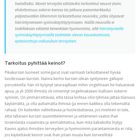
haitallisiksi. Monet terveyttä edistäviksi tarkoitetut neuvot (esim.
ehdottomuus sokerin kanssa tai jatkuva painontarkkailu)
paljastuvatkin lähemmin tarkasteltuina neuvoiksi, jotka ohjaavat
häiriintyneeseen syömiskäyttäytymiseen. Näillä neuvoilla ei
todellakaan edistetä kenenkään hyvinvointia, sillä
häiriintyneellä
syömiskäyttäytymisellä tiedetään olevan kauaskantoisia,
epätoivottuja vaikutuksia terveyteen.
Tarkoitus pyhittää keinot?
Pikakurssin luoneet somegurut ovat varmasti tarkoittaneet hyvää
luodessaan kurssin. Nanna kertoi kurssin idean syntyneen gallupin
perusteella: hän oli kysynyt seuraajiltaan mihin ongelmaan he haluaisivat
apua, ja yli 3000 ihmistä oli nimennyt ongelmakseen liiallisen sokerin
syönnin. On ymmärrettävää, että tässä kohtaa olisi tyhmää jättää tilaisuus
käytämättä, ja olla auttamatta ihmisiä (ja ennen kaikkea olla tekemättä
rahaa). On kuitenkin valitettavaa ja huolestuttavaa, jos mieleen ei tule,
että tällaisen kurssin suunnitteleminen ja vetäminen vaatisi ihan
toisenlaista osaamista ja ammattitaitoa, kuin mitä kaksikolta löytyy.
Kaunis ajatus ihmisten terveyden ja hyvinvoinnin parantamisesta ei riitä,
jos käytettävät keinot ovat ihan jotain muuta kuin terveellistä