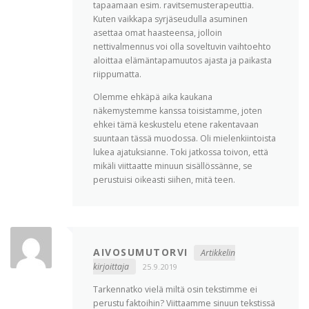
tapaamaan esim. ravitsemusterapeuttia.
Kuten vaikkapa syrjäseudulla asuminen
asettaa omat haasteensa, jolloin
nettivalmennus voi olla soveltuvin vaihtoehto
aloittaa elämäntapamuutos ajasta ja paikasta
riippumatta.
Olemme ehkäpä aika kaukana
näkemystemme kanssa toisistamme, joten
ehkei tämä keskustelu etene rakentavaan
suuntaan tässä muodossa. Oli mielenkiintoista
lukea ajatuksianne. Toki jatkossa toivon, että
mikäli viittaatte minuun sisällössänne, se
perustuisi oikeasti siihen, mitä teen.
AIVOSUMUTORVI
Artikkelin
kirjoittaja
25.9.2019
Tarkennatko vielä miltä osin tekstimme ei
perustu faktoihin? Viittaamme sinuun tekstissä