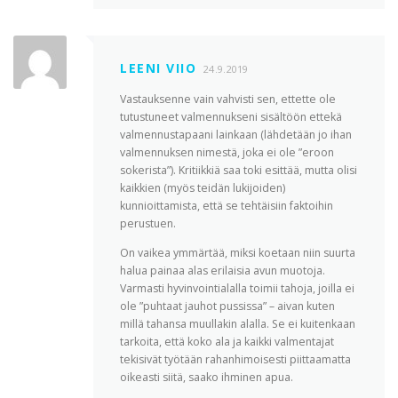
LEENI VIIO
24.9.2019
Vastauksenne vain vahvisti sen, ettette ole
tutustuneet valmennukseni sisältöön ettekä
valmennustapaani lainkaan (lähdetään jo ihan
valmennuksen nimestä, joka ei ole ”eroon
sokerista”). Kritiikkiä saa toki esittää, mutta olisi
kaikkien (myös teidän lukijoiden)
kunnioittamista, että se tehtäisiin faktoihin
perustuen.
On vaikea ymmärtää, miksi koetaan niin suurta
halua painaa alas erilaisia avun muotoja.
Varmasti hyvinvointialalla toimii tahoja, joilla ei
ole ”puhtaat jauhot pussissa” – aivan kuten
millä tahansa muullakin alalla. Se ei kuitenkaan
tarkoita, että koko ala ja kaikki valmentajat
tekisivät työtään rahanhimoisesti piittaamatta
oikeasti siitä, saako ihminen apua.