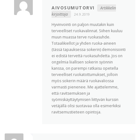
AIVOSUMUTORVI
Artikkelin
kirjoittaja
24.9.2019
Hyvinvointi on paljon muutakin kuin
terveelliset ruokavalinnat. Siihen kuuluu
muun muassa terve ruokasuhde.
Totaalikiellot ja yhden ruoka-aineen
(tässä tapauksessa sokerin) demonisointi
ei edistä tervettä ruokasuhdetta. Jos on
ongelmia liiallisen sokerin syönnin
kanssa, on parempi ratkaisu opetella
terveelliset ruokatottumukset, jolloin
myös sokerin määrä ruokavaliossa
varmasti pienenee. Me ajattelemme,
että ravitsemuksen ja
syömiskäyttäytymisen liittyvän kurssin
vetäjällä olisi suotavaa olla esimerkiksi
ravitsemustieteen opintoja.