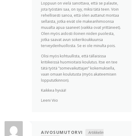
Loppuun on vielä sanottava, että se palaute,
jota työstäni saa, on syy, miksi tätä teen. Voin
rehellisesti sanoa, että olen auttanut montaa
sellaista, jotka eivät ole makeanhimoonsa
muualta apua saaneet (vaikka ovat yrittäneet).
Olen myös aidosti iloinen niiden puolesta,
jotka saavat avun sokerikoukkuunsa
terveydenhuollosta. Se ei ole minulta pois.
Olisi myös kohtuullista, että tällaisissa
kritiikeissä huomioitaisi koulutus. Itse en tee
tätä työtä ”somevaikuttajan” kokemuksella,
vaan omaan koulutusta (myös akateemisen
loppututkinnon).
Kaikkea hyvää!
Leeni Viio
AIVOSUMUTORVI
Artikkelin