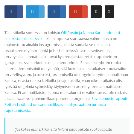
Tällä viikolla somessa on kohistu
Olli Postin ja Nanna Karalahden Irti
sokerista -pikakurssista
. Kuun lopussa starttaavaa valmennusta on
mainostettu ainakin Instagramissa, mutta samalla se on saanut
osaakseen myös kritiikkiä jo heti kättelyssä. Useat ravitsemus- ja
terveysalan ammattilaiset ovat kyseenalaistaneet itseoppineiden
gurujen kurssin tarkoituksen ja menetelmät. Ensinnäkin yhden ruoka-
aineen demonisointi on tyhmää, sillä kokonaisuus ratkaisee ruokavalion
terveellisyyden. Ja toiseksi, jos ihmisellä on ongelmia syömisenhallinnan
kanssa, ei asia ratkea kielloilla ja rajoituksilla, vaan oikea ratkaisu olisi
työstää ongelmia syömiskäyttäytymiseen perehtyneen ammattilaisen
kanssa. Ei-ammattilaisten luoma massakurssi ei valitettavasti ole ratkaisu
asiaan, vaan voi pahimmillaan pahentaa ongelmia.
Ravitsemusterapeutti
Petteri Lindblad on sanonut fiksusti hiilihydraattien turhasta
rajoittamisesta
:
”Jos kokee esimerkiksi, että hiilarit pitää leikata ruokavaliosta