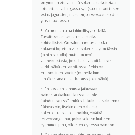
on ymmärrettävä, mitä sokerilla tarkoitetaan,
jotta sitä ei vahingossa syö (kuten moni tekee
esim. jugurttien, murojen, terveyspatukoiden
yms. muodossa).
3. Valmennan aina inhimillisyys edellä.
Tavoitteet asetetaan realistisiksi ja
kohtuullisiksi. On valmennettavia, jotka
haluavat lopettaa valkosokerin käytön täysin
(ja niin saa olla), mutta on myös
valmennettavia, jotka haluavat pitää esim.
karkkipäivä kerran viikossa. Sekin on
erinomainen tavoite (monella kun
lähtökohtana on karkkipussi joka päivä).
4. En koskaan kannusta jatkuvaan
painontarkkailuun. Kurssini ei ole
”laihdutuskurssi”, enkä sillä kulmalla valmenna.
Päinvastoin, itsekin olen pahassa
sokerikoukussa ollut hoikka, eivätkä
terveysongelmat, joihin sokerin liiallinen
syöminen johti, olleet yhteydessä painoon.
5. Ohjaan aina eteenpäin, jos valmennettavan