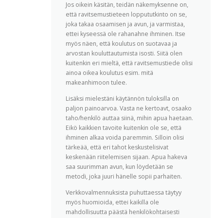
Jos oikein käsitän, teidän näkemyksenne on,
että ravitsemustieteen loppututkinto on se,
joka takaa osaamisen ja avun, ja varmistaa,
ettei kyseessä ole rahanahne ihminen. Itse
myös näen, että koulutus on suotavaa ja
arvostan kouluttautumista isosti. Siitä olen
kuitenkin eri mieltä, että ravitsemustiede olisi
ainoa oikea koulutus esim. mitä
makeanhimoon tulee.
Lisäksi mielestäni käytännön tuloksilla on
paljon painoarvoa. Vasta ne kertoavt, osaako
taho/henkilö auttaa siinä, mihin apua haetaan.
Eikö kaikkien tavoite kuitenkin ole se, että
ihminen alkaa voida paremmin. Silloin olisi
tärkeää, että eri tahot keskustelisivat
keskenään riitelemisen sijaan. Apua hakeva
saa suurimman avun, kun löydetään se
metodi, joka juuri hänelle sopii parhaiten.
Verkkovalmennuksista puhuttaessa täytyy
myös huomioida, ettei kaikilla ole
mahdollisuutta päästä henkilökohtaisesti