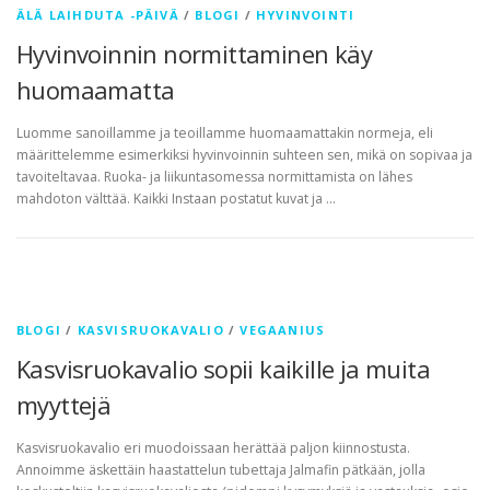
ÄLÄ LAIHDUTA -PÄIVÄ
/
BLOGI
/
HYVINVOINTI
Hyvinvoinnin normittaminen käy
huomaamatta
Luomme sanoillamme ja teoillamme huomaamattakin normeja, eli
määrittelemme esimerkiksi hyvinvoinnin suhteen sen, mikä on sopivaa ja
tavoiteltavaa. Ruoka- ja liikuntasomessa normittamista on lähes
mahdoton välttää. Kaikki Instaan postatut kuvat ja …
BLOGI
/
KASVISRUOKAVALIO
/
VEGAANIUS
Kasvisruokavalio sopii kaikille ja muita
myyttejä
Kasvisruokavalio eri muodoissaan herättää paljon kiinnostusta.
Annoimme äskettäin haastattelun tubettaja Jalmafin pätkään, jolla