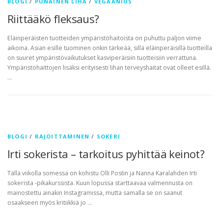
BLOGI
/
PUNAINEN LIHA
/
VEGAANIUS
Riittääkö fleksaus?
Eläinperäisten tuotteiden ympäristöhaitoista on puhuttu paljon viime
aikoina. Asian esille tuominen onkin tärkeää, sillä eläinperäisillä tuotteilla
on suuret ympäristövaikutukset kasviperäisiin tuotteisiin verrattuna.
Ympäristöhaittojen lisäksi erityisesti lihan terveyshaitat ovat olleet esillä.
…
BLOGI
/
RAJOITTAMINEN
/
SOKERI
Irti sokerista – tarkoitus pyhittää keinot?
Tällä viikolla somessa on kohistu Olli Postin ja Nanna Karalahden Irti
sokerista -pikakurssista. Kuun lopussa starttaavaa valmennusta on
mainostettu ainakin Instagramissa, mutta samalla se on saanut
osaakseen myös kritiikkiä jo …