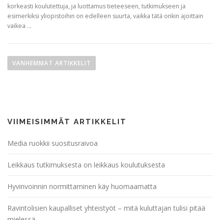
korkeasti koulutettuja, ja luottamus tieteeseen, tutkimukseen ja
esimerkiksi yliopistoihin on edelleen suurta, vaikka tätä onkin ajoittain
vaikea …
A
r
VANHEMMAT ARTIKKELIT
t
i
k
k
VIIMEISIMMÄT ARTIKKELIT
e
l
Media ruokkii suositusraivoa
i
e
Leikkaus tutkimuksesta on leikkaus koulutuksesta
n
Hyvinvoinnin normittaminen käy huomaamatta
s
e
Ravintolisien kaupalliset yhteistyöt – mitä kuluttajan tulisi pitää
l
mielessä