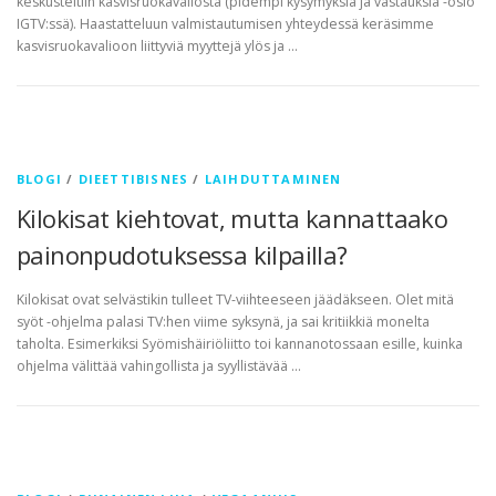
keskusteltiin kasvisruokavaliosta (pidempi kysymyksiä ja vastauksia -osio
IGTV:ssä). Haastatteluun valmistautumisen yhteydessä keräsimme
kasvisruokavalioon liittyviä myyttejä ylös ja …
BLOGI
/
DIEETTIBISNES
/
LAIHDUTTAMINEN
Kilokisat kiehtovat, mutta kannattaako
painonpudotuksessa kilpailla?
Kilokisat ovat selvästikin tulleet TV-viihteeseen jäädäkseen. Olet mitä
syöt -ohjelma palasi TV:hen viime syksynä, ja sai kritiikkiä monelta
taholta. Esimerkiksi Syömishäiriöliitto toi kannanotossaan esille, kuinka
ohjelma välittää vahingollista ja syyllistävää …