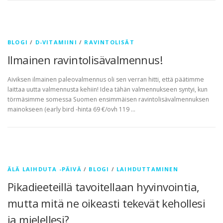
BLOGI
/
D-VITAMIINI
/
RAVINTOLISÄT
Ilmainen ravintolisävalmennus!
Aiviksen ilmainen paleovalmennus oli sen verran hitti, että päätimme
laittaa uutta valmennusta kehiin! Idea tähän valmennukseen syntyi, kun
törmäsimme somessa Suomen ensimmäisen ravintolisävalmennuksen
mainokseen (early bird -hinta 69 €/ovh 119 …
ÄLÄ LAIHDUTA -PÄIVÄ
/
BLOGI
/
LAIHDUTTAMINEN
Pikadieeteillä tavoitellaan hyvinvointia,
mutta mitä ne oikeasti tekevät kehollesi
ja mielellesi?