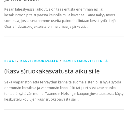
Kesän lähestyessä laihdutus on taas entistä enemmän esillä:
kesäkuntoon pitäisi päästä keinolla millä hyvänsä. Tämä näkyy myös
somessa, jossa seuraamme useita painonhallintaan keskittyviä tilejä.
Osa laihdutusprojekteista on maltillisia ja järkeviä, …
BLOGI
/
KASVISRUOKAVALIO
/
RAVITSEMUSVIESTINTÄ
(Kasvis)ruokakasvatusta aikuisille
Sekä ympäristön että terveyden kannalta suomalaisten olisi hyvä syödä
enemmän kasviksia ja vähemmän lihaa. Silti tai juuri siksi kasvisruoka
tuntuu ärsyttävän monia. Taannoin Helsingin kaupunginvaltuustossa käyty
keskustelu koulujen kasvisruokapäivästä sai …