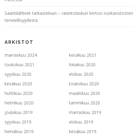
a
u
Saantilähteet tarkasteluun – ravintolaskuri kertoo ruokaostosten
s
terveellisyydestä
ARKISTOT
marraskuu 2024
kesäkuu 2021
toukokuu 2021
lokakuu 2020
syyskuu 2020
elokuu 2020
kesäkuu 2020
toukokuu 2020
huhtikuu 2020
maaliskuu 2020
helmikuu 2020
tammikuu 2020
joulukuu 2019
marraskuu 2019
syyskuu 2019
elokuu 2019
heinäkuu 2019
kesäkuu 2019