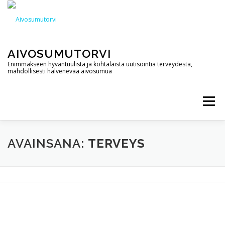
Siirry
sisältöön
AIVOSUMUTORVI
Enimmäkseen hyväntuulista ja kohtalaista uutisointia terveydestä,
mahdollisesti hälvenevää aivosumua
Valikko
AIVOSUMUTORVI
PALVELUT
YHTEYSTIEDOT
AVAINSANA:
TERVEYS
PODCAST
BLOGI