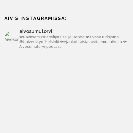
AIVIS INSTAGRAMISSA:
aivosumutorvi
📯Ravitsemustieteilijät Essi ja Henna
📯Töissä tutkijoina
@UniversityofHelsinki
📯Ajankohtaisia ravitsemusaiheita
📯
Aivosumutorvi-podcast