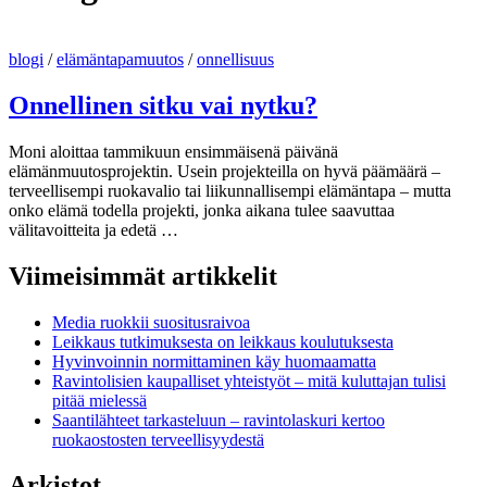
blogi
/
elämäntapamuutos
/
onnellisuus
Onnellinen sitku vai nytku?
Moni aloittaa tammikuun ensimmäisenä päivänä
elämänmuutosprojektin. Usein projekteilla on hyvä päämäärä –
terveellisempi ruokavalio tai liikunnallisempi elämäntapa – mutta
onko elämä todella projekti, jonka aikana tulee saavuttaa
välitavoitteita ja edetä …
Viimeisimmät artikkelit
Media ruokkii suositusraivoa
Leikkaus tutkimuksesta on leikkaus koulutuksesta
Hyvinvoinnin normittaminen käy huomaamatta
Ravintolisien kaupalliset yhteistyöt – mitä kuluttajan tulisi
pitää mielessä
Saantilähteet tarkasteluun – ravintolaskuri kertoo
ruokaostosten terveellisyydestä
Arkistot