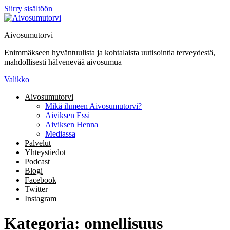
Siirry sisältöön
Aivosumutorvi
Enimmäkseen hyväntuulista ja kohtalaista uutisointia terveydestä,
mahdollisesti hälvenevää aivosumua
Valikko
Aivosumutorvi
Mikä ihmeen Aivosumutorvi?
Aiviksen Essi
Aiviksen Henna
Mediassa
Palvelut
Yhteystiedot
Podcast
Blogi
Facebook
Twitter
Instagram
Kategoria:
onnellisuus