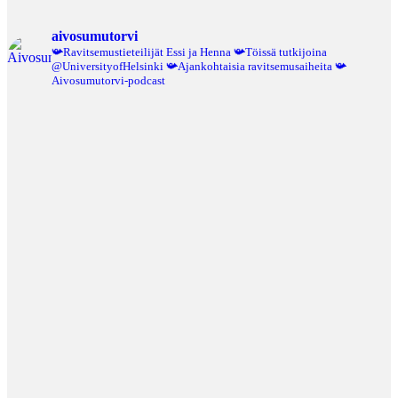
aivosumutorvi
📯Ravitsemustieteilijät Essi ja Henna
📯Töissä tutkijoina
@UniversityofHelsinki
📯Ajankohtaisia ravitsemusaiheita
📯
Aivosumutorvi-podcast