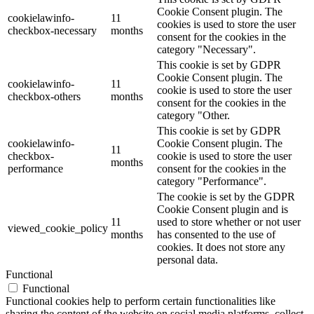
Cookie Consent plugin. The
cookielawinfo-
11
cookies is used to store the user
checkbox-necessary
months
consent for the cookies in the
category "Necessary".
This cookie is set by GDPR
Cookie Consent plugin. The
cookielawinfo-
11
cookie is used to store the user
checkbox-others
months
consent for the cookies in the
category "Other.
This cookie is set by GDPR
cookielawinfo-
Cookie Consent plugin. The
11
checkbox-
cookie is used to store the user
months
performance
consent for the cookies in the
category "Performance".
The cookie is set by the GDPR
Cookie Consent plugin and is
11
used to store whether or not user
viewed_cookie_policy
months
has consented to the use of
cookies. It does not store any
personal data.
Functional
Functional
Functional cookies help to perform certain functionalities like
sharing the content of the website on social media platforms, collect