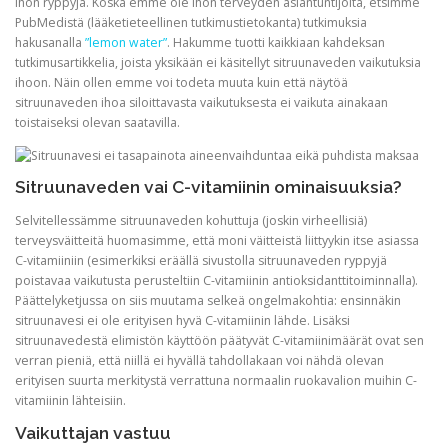
ihon ryppyjä. Koska emme ole ihon terveyden asiantuntijoita, etsimme
PubMedistä (lääketieteellinen tutkimustietokanta) tutkimuksia
hakusanalla
”lemon water”
. Hakumme tuotti kaikkiaan kahdeksan
tutkimusartikkelia, joista yksikään ei käsitellyt sitruunaveden vaikutuksia
ihoon. Näin ollen emme voi todeta muuta kuin että näytöä
sitruunaveden ihoa siloittavasta vaikutuksesta ei vaikuta ainakaan
toistaiseksi olevan saatavilla.
Sitruunaveden vai C-vitamiinin ominaisuuksia?
Selvitellessämme sitruunaveden kohuttuja (joskin virheellisiä)
terveysväitteitä huomasimme, että moni väitteistä liittyykin itse asiassa
C-vitamiiniin (esimerkiksi eräällä sivustolla sitruunaveden ryppyjä
poistavaa vaikutusta perusteltiin C-vitamiinin antioksidanttitoiminnalla).
Päättelyketjussa on siis muutama selkeä ongelmakohtia: ensinnäkin
sitruunavesi ei ole erityisen hyvä C-vitamiinin lähde. Lisäksi
sitruunavedestä elimistön käyttöön päätyvät C-vitamiinimäärät ovat sen
verran pieniä, että niillä ei hyvällä tahdollakaan voi nähdä olevan
erityisen suurta merkitystä verrattuna normaalin ruokavalion muihin C-
vitamiinin lähteisiin.
Vaikuttajan vastuu