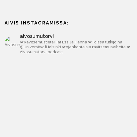
AIVIS INSTAGRAMISSA:
aivosumutorvi
📯Ravitsemustieteilijät Essi ja Henna
📯Töissä tutkijoina
@UniversityofHelsinki
📯Ajankohtaisia ravitsemusaiheita
📯
Aivosumutorvi-podcast