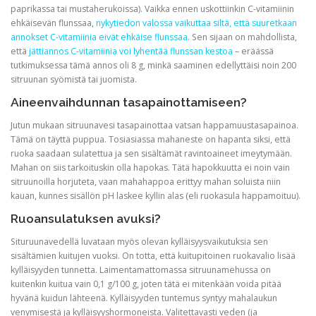
paprikassa tai mustaherukoissa). Vaikka ennen uskottiinkin C-vitamiinin
ehkäisevän flunssaa,
nykytiedon valossa vaikuttaa siltä, että suuretkaan
annokset C-vitamiinia eivät ehkäise flunssaa
. Sen sijaan on mahdollista,
että
jättiannos C-vitamiinia voi lyhentää flunssan kestoa
– eräässä
tutkimuksessa tämä annos oli 8 g, minkä saaminen edellyttäisi noin 200
sitruunan syömistä tai juomista.
Aineenvaihdunnan tasapainottamiseen?
Jutun mukaan sitruunavesi tasapainottaa vatsan happamuustasapainoa.
Tämä on täyttä puppua. Tosiasiassa mahaneste on hapanta siksi, että
ruoka saadaan sulatettua ja sen sisältämät ravintoaineet imeytymään.
Mahan on siis tarkoituskin olla hapokas. Tätä hapokkuutta ei noin vain
sitruunoilla horjuteta, vaan mahahappoa erittyy mahan soluista niin
kauan, kunnes sisällön pH laskee kyllin alas (eli ruokasula happamoituu).
Ruoansulatuksen avuksi?
Situruunavedellä luvataan myös olevan kylläisyysvaikutuksia sen
sisältämien kuitujen vuoksi. On totta, että kuitupitoinen ruokavalio lisää
kylläisyyden tunnetta. Laimentamattomassa sitruunamehussa on
kuitenkin kuitua vain 0,1 g/100 g, joten tätä ei mitenkään voida pitää
hyvänä kuidun lähteenä. Kylläisyyden tuntemus syntyy mahalaukun
venymisestä ja kylläisyyshormoneista. Valitettavasti veden (ja