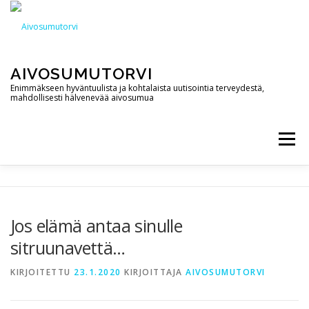
Siirry
sisältöön
AIVOSUMUTORVI
Enimmäkseen hyväntuulista ja kohtalaista uutisointia terveydestä,
mahdollisesti hälvenevää aivosumua
Valikko
AIVOSUMUTORVI
PALVELUT
YHTEYSTIEDOT
Jos elämä antaa sinulle
sitruunavettä…
PODCAST
BLOGI
KIRJOITETTU
23.1.2020
KIRJOITTAJA
AIVOSUMUTORVI