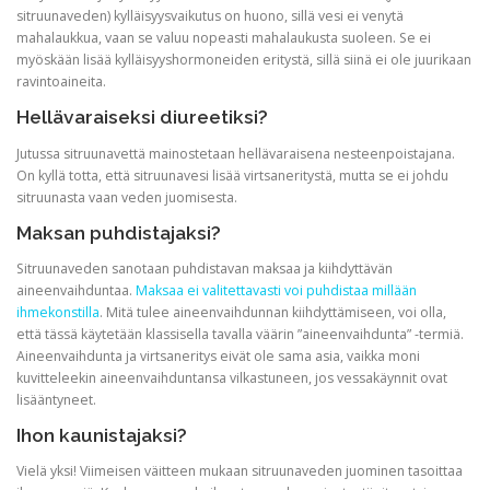
sitruunaveden) kylläisyysvaikutus on huono, sillä vesi ei venytä
mahalaukkua, vaan se valuu nopeasti mahalaukusta suoleen. Se ei
myöskään lisää kylläisyyshormoneiden eritystä, sillä siinä ei ole juurikaan
ravintoaineita.
Hellävaraiseksi diureetiksi?
Jutussa sitruunavettä mainostetaan hellävaraisena nesteenpoistajana.
On kyllä totta, että sitruunavesi lisää virtsaneritystä, mutta se ei johdu
sitruunasta vaan veden juomisesta.
Maksan puhdistajaksi?
Sitruunaveden sanotaan puhdistavan maksaa ja kiihdyttävän
aineenvaihduntaa.
Maksaa ei valitettavasti voi puhdistaa millään
ihmekonstilla
. Mitä tulee aineenvaihdunnan kiihdyttämiseen, voi olla,
että tässä käytetään klassisella tavalla väärin ”aineenvaihdunta” -termiä.
Aineenvaihdunta ja virtsaneritys eivät ole sama asia, vaikka moni
kuvitteleekin aineenvaihduntansa vilkastuneen, jos vessakäynnit ovat
lisääntyneet.
Ihon kaunistajaksi?
Vielä yksi! Viimeisen väitteen mukaan sitruunaveden juominen tasoittaa