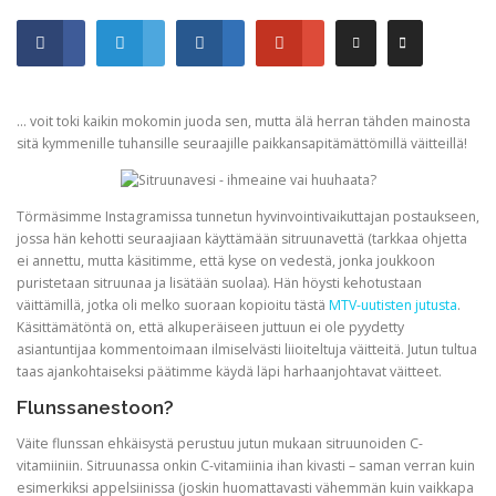
… voit toki kaikin mokomin juoda sen, mutta älä herran tähden mainosta
sitä kymmenille tuhansille seuraajille paikkansapitämättömillä väitteillä!
Törmäsimme Instagramissa tunnetun hyvinvointivaikuttajan postaukseen,
jossa hän kehotti seuraajiaan käyttämään sitruunavettä (tarkkaa ohjetta
ei annettu, mutta käsitimme, että kyse on vedestä, jonka joukkoon
puristetaan sitruunaa ja lisätään suolaa). Hän höysti kehotustaan
väittämillä, jotka oli melko suoraan kopioitu tästä
MTV-uutisten jutusta
.
Käsittämätöntä on, että alkuperäiseen juttuun ei ole pyydetty
asiantuntijaa kommentoimaan ilmiselvästi liioiteltuja väitteitä. Jutun tultua
taas ajankohtaiseksi päätimme käydä läpi harhaanjohtavat väitteet.
Flunssanestoon?
Väite flunssan ehkäisystä perustuu jutun mukaan sitruunoiden C-
vitamiiniin. Sitruunassa onkin C-vitamiinia ihan kivasti – saman verran kuin
esimerkiksi appelsiinissa (joskin huomattavasti vähemmän kuin vaikkapa