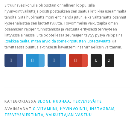
Sitruunavesikohulla oli osittain onnellinen loppu, sillä
hyvinvointivaikuttaja poisti postauksen sen saatua kritiikkiä useammalta
taholta. Siitä huolimatta moni ehti nähdä jutun, eikä välttämättä osannut
kyseenalaistaa sen luotettavuutta. Toivommekin vaikuttajilta oman
osaamisen rajojen tunnistamista ja vastuuta erityisesti terveyteen
liittyvissä aiheissa. Sitä odotellessa seuraajien täytyy pysyä valppaina
(
tsekkaa täältä, miten arvioida somekirjoitusten luotettavuutta!
) ja
tarvittaessa puuttua aktiivisesti havaitsemiinsa virheellisiin väittämiin.
KATEGORIASSA
BLOGI
,
HUUHAA
,
TERVEYSVÄITE
AVAINSANAT
C-VITAMIINI
,
HYVINVOINTI
,
INSTAGRAM
,
TERVEYSVIESTINTÄ
,
VAIKUTTAJAN VASTUU