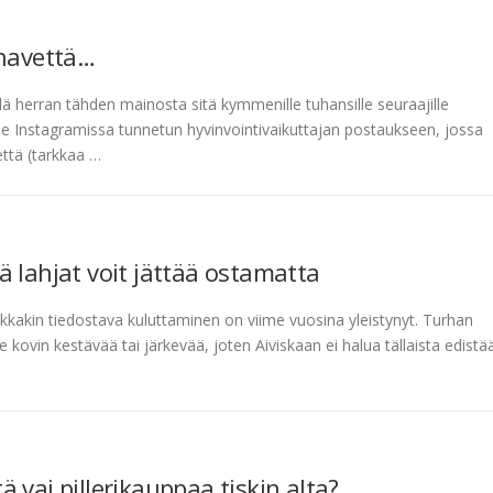
unavettä…
ä herran tähden mainosta sitä kymmenille tuhansille seuraajille
e Instagramissa tunnetun hyvinvointivaikuttajan postaukseen, jossa
ttä (tarkkaa …
 lahjat voit jättää ostamatta
ikkakin tiedostava kuluttaminen on viime vuosina yleistynyt. Turhan
kovin kestävää tai järkevää, joten Aiviskaan ei halua tällaista edistää
 vai pillerikauppaa tiskin alta?