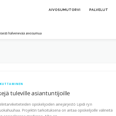
AIVOSUMUTORVI
PALVELUT
lisesti hälvenevää aivosumua
IKUTTAMINEN
 tuleville asiantuntijoille
intarviketieteiden opiskelijoiden ainejärjestö Lipidi ry:n
okahuuhaa. Projektin tarkoituksena on antaa opiskeiljoille välineitä