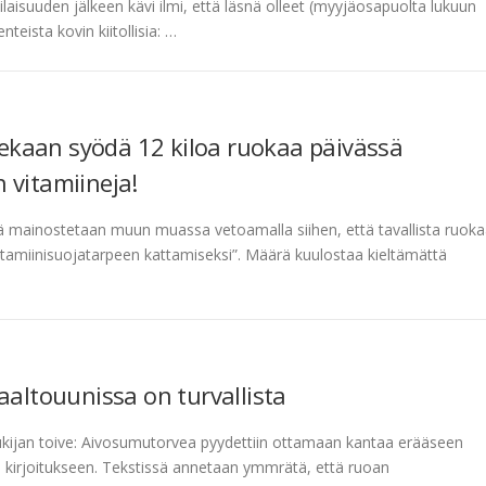
ilaisuuden jälkeen kävi ilmi, että läsnä olleet (myyjäosapuolta lukuun
eista kovin kiitollisia: …
tsekaan syödä 12 kiloa ruokaa päivässä
 vitamiineja!
siä mainostetaan muun muassa vetoamalla siihen, että tavallista ruok
en vitamiinisuojatarpeen kattamiseksi”. Määrä kuulostaa kieltämättä
ltouunissa on turvallista
kijan toive: Aivosumutorvea pyydettiin ottamaan kantaa erääseen
kirjoitukseen. Tekstissä annetaan ymmrätä, että ruoan