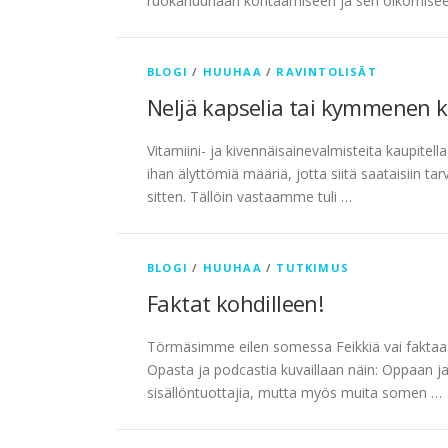
ruokahuuhaan kohtaamiseen ja sen oikomiseen
BLOGI
/
HUUHAA
/
RAVINTOLISÄT
Neljä kapselia tai kymmenen k
Vitamiini- ja kivennäisainevalmisteita kaupitel
ihan älyttömiä määriä, jotta siitä saataisiin ta
sitten. Tällöin vastaamme tuli …
BLOGI
/
HUUHAA
/
TUTKIMUS
Faktat kohdilleen!
Törmäsimme eilen somessa Feikkiä vai faktaa 
Opasta ja podcastia kuvaillaan näin: Oppaan j
sisällöntuottajia, mutta myös muita somen …