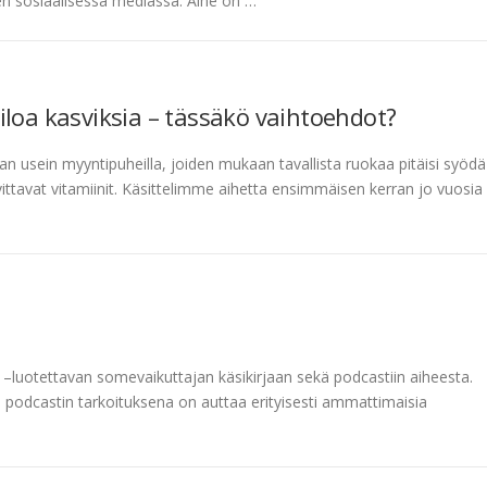
 sosiaalisessa mediassa. Aihe on …
iloa kasviksia – tässäkö vaihtoehdot?
laan usein myyntipuheilla, joiden mukaan tavallista ruokaa pitäisi syödä
rvittavat vitamiinit. Käsittelimme aihetta ensimmäisen kerran jo vuosia
–luotettavan somevaikuttajan käsikirjaan sekä podcastiin aiheesta.
a podcastin tarkoituksena on auttaa erityisesti ammattimaisia