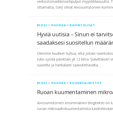
verkostomarkkinointipuljun myyntitilaisuutta. T
ottamatta, toki) olivat Aivosumutorven komment
BLOGI
/
HUUHAA
/
RAVINTOLISÄT
Hyviä uutisia – Sinun ei tarvi
saadaksesi suositellun määrän
Olemme kuulleet huhua, että joitain ravintoli
tulisi syödä päivittäin yli 12 kiloa ”päivittäis
suurelta ja hankalasti saavutettavalta, …
BLOGI
/
HUUHAA
/
RUOANVALMISTUS
Ruoan kuumentaminen mikroaa
Aivosumutorven ensimmäinen blogiteksti on lu
ruoan mikroaaltokuumentamista käsittelevään 