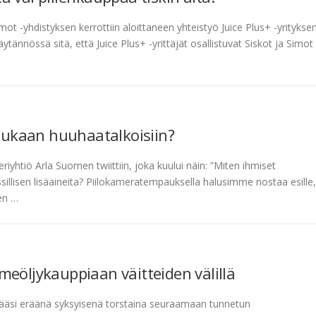
ot -yhdistyksen kerrottiin aloittaneen yhteistyö Juice Plus+ -yritykse
tännössä sitä, että Juice Plus+ -yrittäjät osallistuvat Siskot ja Simot 
 mukaan huuhaatalkoisiin?
riyhtiö Arla Suomen twiittiin, joka kuului näin: ”Miten ihmiset
illisen lisäaineita? Piilokameratempauksella halusimme nostaa esille,
en …
meöljykauppiaan väitteiden välillä
 pääsi eräänä syksyisenä torstaina seuraamaan tunnetun