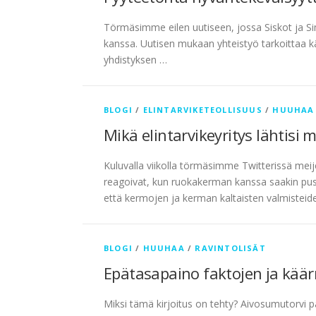
Törmäsimme eilen uutiseen, jossa Siskot ja Sim
kanssa. Uutisen mukaan yhteistyö tarkoittaa käy
yhdistyksen …
BLOGI
/
ELINTARVIKETEOLLISUUS
/
HUUHAA
Mikä elintarvikeyritys lähtisi
Kuluvalla viikolla törmäsimme Twitterissä meije
reagoivat, kun ruokakerman kanssa saakin puss
että kermojen ja kerman kaltaisten valmisteid
BLOGI
/
HUUHAA
/
RAVINTOLISÄT
Epätasapaino faktojen ja käär
Miksi tämä kirjoitus on tehty? Aivosumutorvi