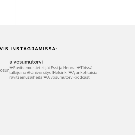
IVIS INSTAGRAMISSA:
aivosumutorvi
📯Ravitsemustieteilijät Essi ja Henna
📯Töissä
tutkijoina @UniversityofHelsinki
📯Ajankohtaisia
ravitsemusaiheita
📯Aivosumutorvi-podcast