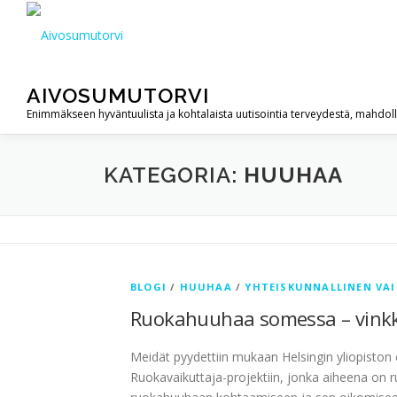
Siirry
sisältöön
AIVOSUMUTORVI
Enimmäkseen hyväntuulista ja kohtalaista uutisointia terveydestä, mahdol
KATEGORIA:
HUUHAA
BLOGI
/
HUUHAA
/
YHTEISKUNNALLINEN VA
Ruokahuuhaa somessa – vinkkejä
Meidät pyydettiin mukaan Helsingin yliopiston el
Ruokavaikuttaja-projektiin, jonka aiheena on ru