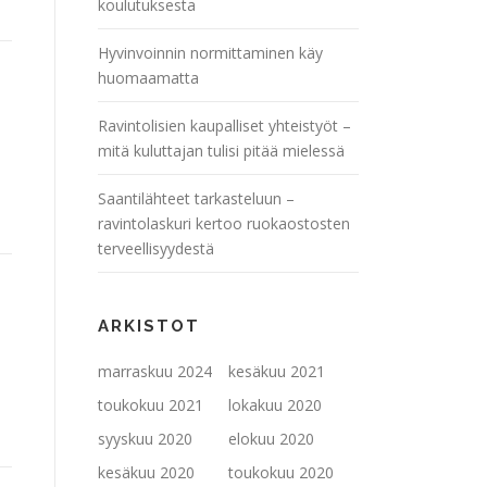
koulutuksesta
Hyvinvoinnin normittaminen käy
huomaamatta
Ravintolisien kaupalliset yhteistyöt –
mitä kuluttajan tulisi pitää mielessä
Saantilähteet tarkasteluun –
ravintolaskuri kertoo ruokaostosten
terveellisyydestä
ARKISTOT
marraskuu 2024
kesäkuu 2021
toukokuu 2021
lokakuu 2020
syyskuu 2020
elokuu 2020
kesäkuu 2020
toukokuu 2020