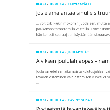
BLOGI
/
HUUHAA
/
TERVEYSVÄITE
Jos elämä antaa sinulle sitru
… voit toki kaikin mokomin juoda sen, mutta äl
paikkansapitämättömillä väitteillä! Törmäsimm
hän kehotti seuraajiaan käyttämään sitruunave
BLOGI
/
HUUHAA
/
JUHLAPYHÄT
Aiviksen joululahjaopas – nämä
Joulu on edelleen aikamoista kulutusjuhlaa, va
tavaran ostaminen vain ostamisen vuoksi ei ole 
…
BLOGI
/
HUUHAA
/
RAVINTOLISÄT
Pyyteetöntä hyväntekeväisyyttä