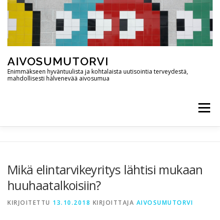
Siirry
sisältöön
AIVOSUMUTORVI
Enimmäkseen hyväntuulista ja kohtalaista uutisointia terveydestä,
mahdollisesti hälvenevää aivosumua
Valikko
AIVOSUMUTORVI
PALVELUT
YHTEYSTIEDOT
Mikä elintarvikeyritys lähtisi mukaan
huuhaatalkoisiin?
PODCAST
BLOGI
KIRJOITETTU
13.10.2018
KIRJOITTAJA
AIVOSUMUTORVI