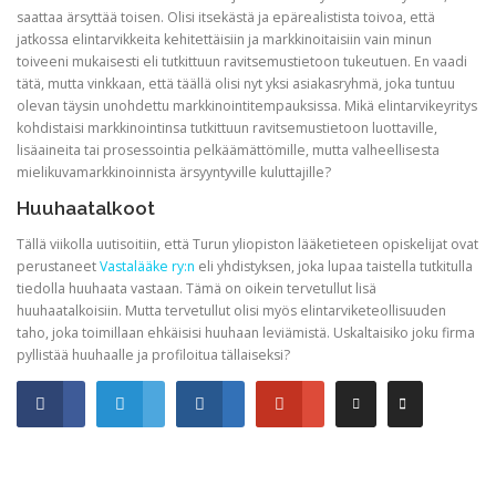
saattaa ärsyttää toisen. Olisi itsekästä ja epärealistista toivoa, että
jatkossa elintarvikkeita kehitettäisiin ja markkinoitaisiin vain minun
toiveeni mukaisesti eli tutkittuun ravitsemustietoon tukeutuen. En vaadi
tätä, mutta vinkkaan, että täällä olisi nyt yksi asiakasryhmä, joka tuntuu
olevan täysin unohdettu markkinointitempauksissa. Mikä elintarvikeyritys
kohdistaisi markkinointinsa tutkittuun ravitsemustietoon luottaville,
lisäaineita tai prosessointia pelkäämättömille, mutta valheellisesta
mielikuvamarkkinoinnista ärsyyntyville kuluttajille?
Huuhaatalkoot
Tällä viikolla uutisoitiin, että Turun yliopiston lääketieteen opiskelijat ovat
perustaneet
Vastalääke ry:n
eli yhdistyksen, joka lupaa taistella tutkitulla
tiedolla huuhaata vastaan. Tämä on oikein tervetullut lisä
huuhaatalkoisiin. Mutta tervetullut olisi myös elintarviketeollisuuden
taho, joka toimillaan ehkäisisi huuhaan leviämistä. Uskaltaisiko joku firma
pyllistää huuhaalle ja profiloitua tällaiseksi?