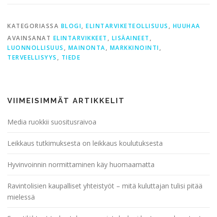
KATEGORIASSA
BLOGI
,
ELINTARVIKETEOLLISUUS
,
HUUHAA
AVAINSANAT
ELINTARVIKKEET
,
LISÄAINEET
,
LUONNOLLISUUS
,
MAINONTA
,
MARKKINOINTI
,
TERVEELLISYYS
,
TIEDE
VIIMEISIMMÄT ARTIKKELIT
Media ruokkii suositusraivoa
Leikkaus tutkimuksesta on leikkaus koulutuksesta
Hyvinvoinnin normittaminen käy huomaamatta
Ravintolisien kaupalliset yhteistyöt – mitä kuluttajan tulisi pitää
mielessä