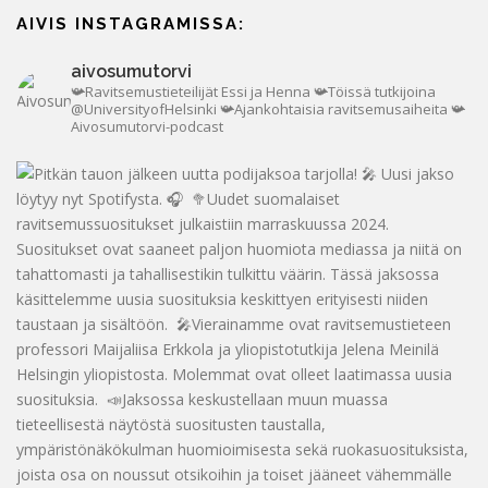
AIVIS INSTAGRAMISSA:
aivosumutorvi
📯Ravitsemustieteilijät Essi ja Henna
📯Töissä tutkijoina
@UniversityofHelsinki
📯Ajankohtaisia ravitsemusaiheita
📯
Aivosumutorvi-podcast