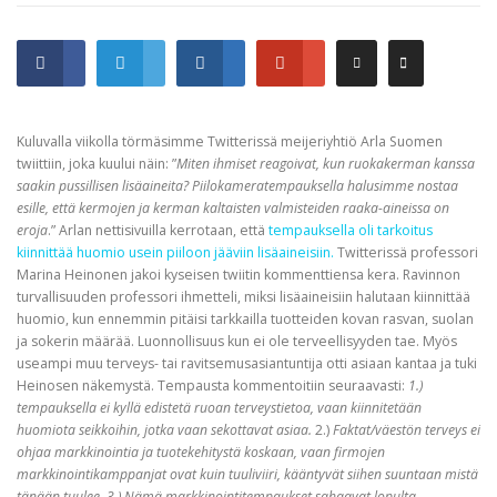
Kuluvalla viikolla törmäsimme Twitterissä meijeriyhtiö Arla Suomen
twiittiin, joka kuului näin: ”
Miten ihmiset reagoivat, kun ruokakerman kanssa
saakin pussillisen lisäaineita? Piilokameratempauksella halusimme nostaa
esille, että kermojen ja kerman kaltaisten valmisteiden raaka-aineissa on
eroja
.” Arlan nettisivuilla kerrotaan, että
tempauksella oli tarkoitus
kiinnittää huomio usein piiloon jääviin lisäaineisiin.
Twitterissä professori
Marina Heinonen jakoi kyseisen twiitin kommenttiensa kera. Ravinnon
turvallisuuden professori ihmetteli, miksi lisäaineisiin halutaan kiinnittää
huomio, kun ennemmin pitäisi tarkkailla tuotteiden kovan rasvan, suolan
ja sokerin määrää. Luonnollisuus kun ei ole terveellisyyden tae. Myös
useampi muu terveys- tai ravitsemusasiantuntija otti asiaan kantaa ja tuki
Heinosen näkemystä. Tempausta kommentoitiin seuraavasti:
1.)
tempauksella ei kyllä edistetä ruoan terveystietoa, vaan kiinnitetään
huomiota seikkoihin, jotka vaan sekottavat asiaa.
2.)
Faktat/väestön terveys ei
ohjaa markkinointia ja tuotekehitystä koskaan, vaan
firmojen
markkinointikamppanjat ovat kuin tuuliviiri, kääntyvät siihen suuntaan mistä
tänään tuulee. 3.) Nämä markkinointitempaukset sahaavat lopulta