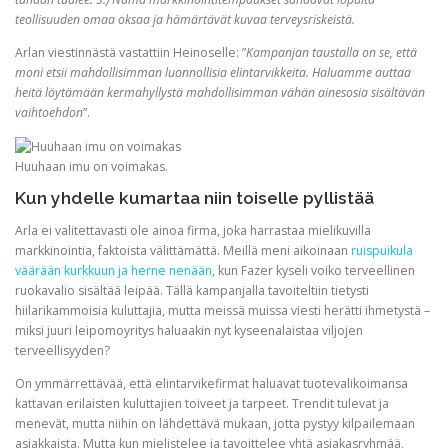
teollisuuden omaa oksaa ja hämärtävät kuvaa terveysriskeistä.
Arlan viestinnästä vastattiin Heinoselle: ”
Kampanjan taustalla on se, että
moni etsii mahdollisimman luonnollisia elintarvikkeita. Haluamme auttaa
heitä löytämään kermahyllystä mahdollisimman vähän ainesosia sisältävän
vaihtoehdon
”.
Huuhaan imu on voimakas.
Kun yhdelle kumartaa niin toiselle pyllistää
Arla ei valitettavasti ole ainoa firma, joka harrastaa mielikuvilla
markkinointia, faktoista välittämättä. Meillä meni aikoinaan
ruispuikula
väärään kurkkuun ja herne nenään
, kun Fazer kyseli voiko terveellinen
ruokavalio sisältää leipää. Tällä kampanjalla tavoiteltiin tietysti
hiilarikammoisia kuluttajia, mutta meissä muissa viesti herätti ihmetystä –
miksi juuri leipomoyritys haluaakin nyt kyseenalaistaa viljojen
terveellisyyden?
On ymmärrettävää, että elintarvikefirmat haluavat tuotevalikoimansa
kattavan erilaisten kuluttajien toiveet ja tarpeet. Trendit tulevat ja
menevät, mutta niihin on lähdettävä mukaan, jotta pystyy kilpailemaan
asiakkaista. Mutta kun mielistelee ja tavoittelee yhtä asiakasryhmää,