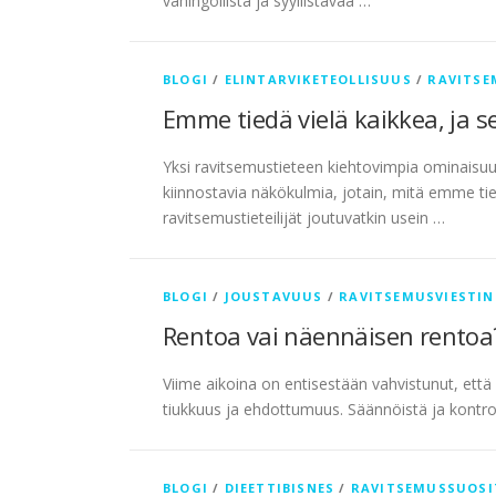
vahingollista ja syyllistävää …
BLOGI
/
ELINTARVIKETEOLLISUUS
/
RAVITSE
Emme tiedä vielä kaikkea, ja
Yksi ravitsemustieteen kiehtovimpia ominaisuuks
kiinnostavia näkökulmia, jotain, mitä emme ti
ravitsemustieteilijät joutuvatkin usein …
BLOGI
/
JOUSTAVUUS
/
RAVITSEMUSVIESTI
Rentoa vai näennäisen rento
Viime aikoina on entisestään vahvistunut, ett
tiukkuus ja ehdottumuus. Säännöistä ja kontroll
BLOGI
/
DIEETTIBISNES
/
RAVITSEMUSSUOSI