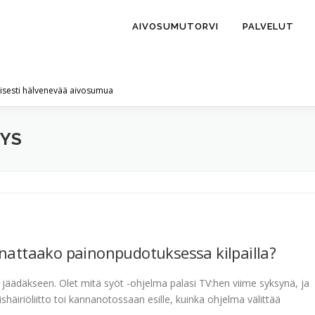
AIVOSUMUTORVI
PALVELUT
lisesti hälvenevää aivosumua
YYS
nnattaako painonpudotuksessa kilpailla?
en jäädäkseen. Olet mitä syöt -ohjelma palasi TV:hen viime syksynä, ja
ishäiriöliitto toi kannanotossaan esille, kuinka ohjelma välittää