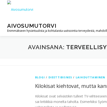
Siirry
sisältöön
AIVOSUMUTORVI
Enimmäkseen hyväntuulista ja kohtalaista uutisointia terveydestä, mahdol
AVAINSANA:
TERVEELLIS
BLOGI
/
DIEETTIBISNES
/
LAIHDUTTAMINEN
Kilokisat kiehtovat, mutta ka
Kilokisat ovat selvästikin tulleet TV-viihteese
sai kritiikkiä monelta taholta. Esimerkiksi Syöm