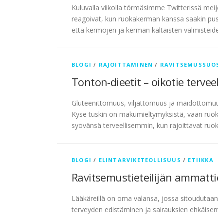
Kuluvalla viikolla törmäsimme Twitterissä meije
reagoivat, kun ruokakerman kanssa saakin puss
että kermojen ja kerman kaltaisten valmisteid
BLOGI
/
RAJOITTAMINEN
/
RAVITSEMUSSUO
Tonton-dieetit – oikotie tervee
Gluteenittomuus, viljattomuus ja maidottomuu
Kyse tuskin on makumieltymyksistä, vaan ruokav
syövänsä terveellisemmin, kun rajoittavat ruo
BLOGI
/
ELINTARVIKETEOLLISUUS
/
ETIIKKA
Ravitsemustieteilijän ammatti
Lääkäreillä on oma valansa, jossa sitoudutaan 
terveyden edistäminen ja sairauksien ehkäisem