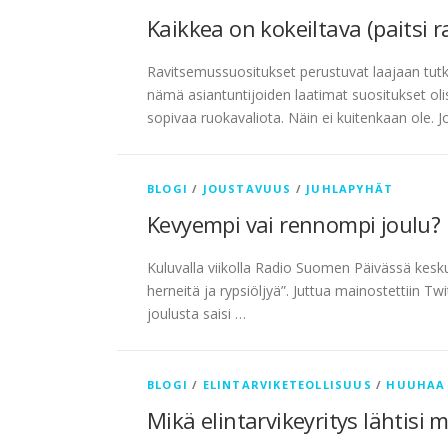
Kaikkea on kokeiltava (paitsi 
Ravitsemussuositukset perustuvat laajaan tutki
nämä asiantuntijoiden laatimat suositukset olisi
sopivaa ruokavaliota. Näin ei kuitenkaan ole. J
BLOGI
/
JOUSTAVUUS
/
JUHLAPYHÄT
Kevyempi vai rennompi joulu?
Kuluvalla viikolla Radio Suomen Päivässä kesku
herneitä ja rypsiöljyä”. Juttua mainostettiin Tw
joulusta saisi …
BLOGI
/
ELINTARVIKETEOLLISUUS
/
HUUHAA
Mikä elintarvikeyritys lähtisi