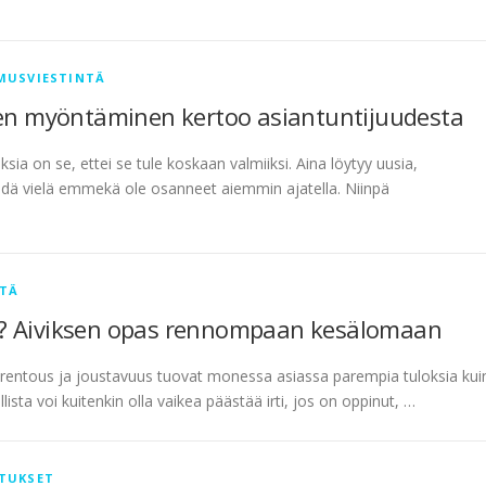
MUSVIESTINTÄ
 sen myöntäminen kertoo asiantuntijuudesta
ia on se, ettei se tule koskaan valmiiksi. Aina löytyy uusia,
edä vielä emmekä ole osanneet aiemmin ajatella. Niinpä
NTÄ
a? Aiviksen opas rennompaan kesälomaan
ä rentous ja joustavuus tuovat monessa asiassa parempia tuloksia kui
ista voi kuitenkin olla vaikea päästää irti, jos on oppinut, …
TUKSET