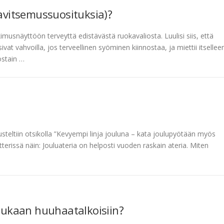
ravitsemussuosituksia)?
musnäyttöön terveyttä edistävästä ruokavaliosta. Luulisi siis, että
vat vahvoilla, jos terveellinen syöminen kiinnostaa, ja miettii itsellee
ostain …
steltiin otsikolla ”Kevyempi linja jouluna – kata joulupyötään myös
itterissä näin: Jouluateria on helposti vuoden raskain ateria. Miten
 mukaan huuhaatalkoisiin?