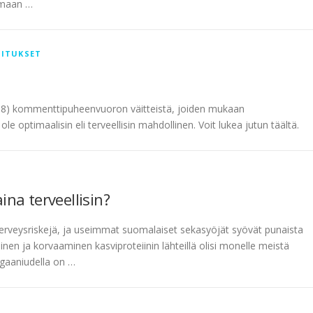
tamaan …
ITUKSET
18) kommenttipuheenvuoron väitteistä, joiden mukaan
e optimaalisin eli terveellisin mahdollinen. Voit lukea jutun täältä.
na terveellisin?
 terveysriskejä, ja useimmat suomalaiset sekasyöjät syövät punaista
en ja korvaaminen kasviproteiinin lähteillä olisi monelle meistä
egaaniudella on …