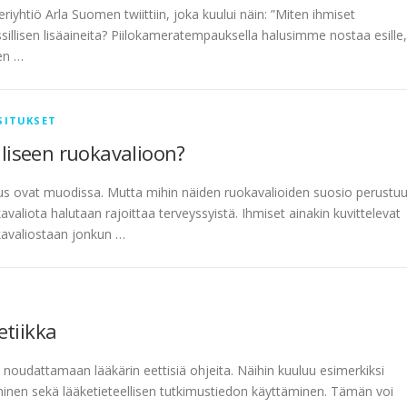
riyhtiö Arla Suomen twiittiin, joka kuului näin: ”Miten ihmiset
illisen lisäaineita? Piilokameratempauksella halusimme nostaa esille,
en …
SITUKSET
lliseen ruokavalioon?
s ovat muodissa. Mutta mihin näiden ruokavalioiden suosio perustu
aliota halutaan rajoittaa terveyssyistä. Ihmiset ainakin kuvittelevat
kavaliostaan jonkun …
etiikka
noudattamaan lääkärin eettisiä ohjeita. Näihin kuuluu esimerkiksi
inen sekä lääketieteellisen tutkimustiedon käyttäminen. Tämän voi