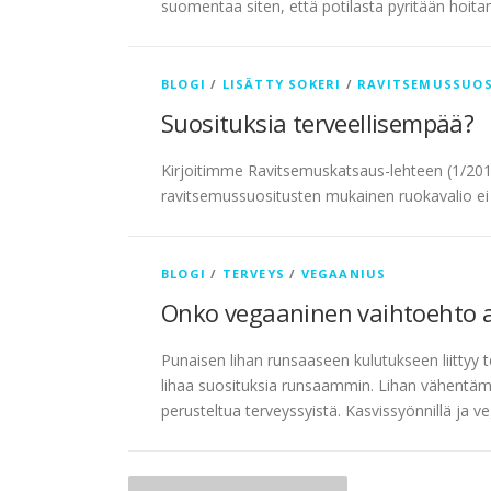
suomentaa siten, että potilasta pyritään hoi
BLOGI
/
LISÄTTY SOKERI
/
RAVITSEMUSSUOS
Suosituksia terveellisempää?
Kirjoitimme Ravitsemuskatsaus-lehteen (1/20
ravitsemussuositusten mukainen ruokavalio ei ol
BLOGI
/
TERVEYS
/
VEGAANIUS
Onko vegaaninen vaihtoehto ai
Punaisen lihan runsaaseen kulutukseen liittyy
lihaa suosituksia runsaammin. Lihan vähentämin
perusteltua terveyssyistä. Kasvissyönnillä ja v
A