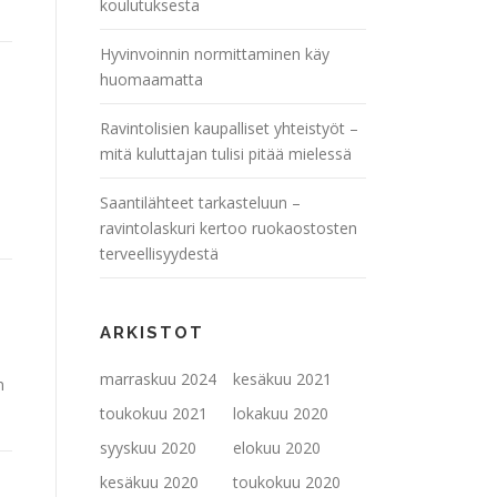
koulutuksesta
Hyvinvoinnin normittaminen käy
huomaamatta
Ravintolisien kaupalliset yhteistyöt –
mitä kuluttajan tulisi pitää mielessä
Saantilähteet tarkasteluun –
ravintolaskuri kertoo ruokaostosten
terveellisyydestä
ARKISTOT
marraskuu 2024
kesäkuu 2021
n
toukokuu 2021
lokakuu 2020
syyskuu 2020
elokuu 2020
kesäkuu 2020
toukokuu 2020