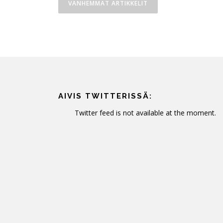
VANHEMMAT ARTIKKELIT
r
t
i
k
k
AIVIS TWITTERISSÄ:
e
Twitter feed is not available at the moment.
l
i
e
n
s
e