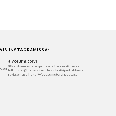
IVIS INSTAGRAMISSA:
aivosumutorvi
📯Ravitsemustieteilijät Essi ja Henna
📯Töissä
tutkijoina @UniversityofHelsinki
📯Ajankohtaisia
ravitsemusaiheita
📯Aivosumutorvi-podcast