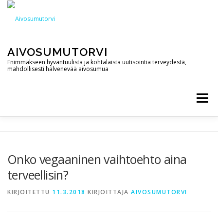
Siirry
sisältöön
AIVOSUMUTORVI
Enimmäkseen hyväntuulista ja kohtalaista uutisointia terveydestä,
mahdollisesti hälvenevää aivosumua
Valikko
AIVOSUMUTORVI
PALVELUT
YHTEYSTIEDOT
Onko vegaaninen vaihtoehto aina
terveellisin?
PODCAST
BLOGI
KIRJOITETTU
11.3.2018
KIRJOITTAJA
AIVOSUMUTORVI