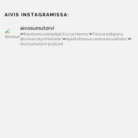
AIVIS INSTAGRAMISSA:
aivosumutorvi
📯Ravitsemustieteilijät Essi ja Henna
📯Töissä tutkijoina
@UniversityofHelsinki
📯Ajankohtaisia ravitsemusaiheita
📯
Aivosumutorvi-podcast