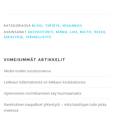
KATEGORIASSA
BLOGI
,
TERVEYS
,
VEGAANIUS
AVAINSANAT
KASVISSYÖNTI
,
KERMA
,
LIHA
,
MAITO
,
RASVA
,
SEKASYÖJÄ
,
TERVEELLISYYS
VIIMEISIMMÄT ARTIKKELIT
Media ruokkii suositusraivoa
Leikkaus tutkimuksesta on leikkaus koulutuksesta
Hyvinvoinnin normittaminen käy huomaamatta
Ravintolisien kaupalliset yhteistyöt – mitä kuluttajan tulisi pitää
mielessä