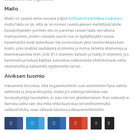
Maito
Maito on saanut viime vuosina paljon
kohtuutonta kritiikkiä osakseen
,
mutta fakta on se, että se on monen ravintoaineen merkittävä lähde.
Kasvipohjaisten juomien etu on parempi rasvan laatu verrattuna
maitojuomiin, joiden rasvasta suurin osa on tyydyttynyttä rasvaa.
Kasvimaidot eivät kuitenkaan ole luonnostaan yhtä ravintorikkaita kuin
maito, joka sisältää laadukasta proteiinia ja monia tärkeitä vitamiineja ja
kivennäisaineita (mm. jodi, B12-vitamiini, kalsium ja lisätty D-vitamiini). Jos
kasvimaitoja haluaa käyttää, kannattaa valikoimasta ehdottomasti valita
vitamiineilla ja kalsiumilla täydennetty versio.
Aiviksen tuomio
Haluamme korostaa, että vegaanituotteet ovat useimmiten hyvä valinta
eettisistä ja ympäristösyistä, mutta jos valintoja tehdään vain
terveyshyötyjä tavoitellen, ei asia ole niin yksinkertainen. Ihan sokeasti ei
kannata valita vain sitä mikä ehkä kuulostaa terveellisemmältä
vaihtoehdolta, vaan oikeasti tutustua pakkausmerkintöihin.