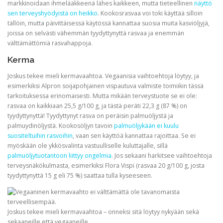
markkinoidaan ihmelääkkeenä lähes kaikkeen, mutta tieteellinen
näyttö
sen terveyshyödyistä on heikko
. Kookosrasvaa voi toki käyttää silloin
tällöin, mutta päivittäisessä käytössä kannattaa suosia muita kasviöljyjä,
joissa on selvästi vähemmän tyydyttynyttä rasvaa ja enemmän
välttämättömiä rasvahappoja.
Kerma
Joskus tekee mieli kermavaahtoa. Vegaanisia vaihtoehtoja löytyy, ja
esimerkiksi Alpron soijapohjainen vispautuva valmiste toimiikin tässä
tarkoituksessa erinomaisesti. Mutta mikään terveystuote se ei ole:
rasvaa on kaikkiaan 25,5 g/100 g, ja tästä peräti 22,3 g (87 %) on
tyydyttynyttä! Tyydyttynyt rasva on peräisin palmuöljystä ja
palmuydinöljystä. Kookosöljyn tavoin
palmuöljykään ei kuulu
suositeltuihin rasvoihin
, vaan sen käyttöä kannattaa rajoittaa. Se ei
myöskään ole ykkösvalinta vastuulliselle kuluttajalle, sillä
palmuöljytuotantoon liittyy ongelmia
. Jos sekaani harkitsee vaihtoehtoja
terveysnäkökulmasta, esimerkiksi Flora Vispi (rasvaa 20 g/100 g, josta
tyydyttynyttä 15 g eli 75 %) saattaa tulla kyseeseen.
Joskus tekee mieli kermavaahtoa – onneksi sitä löytyy nykyään sekä
sekaaneille että vegaaneille.