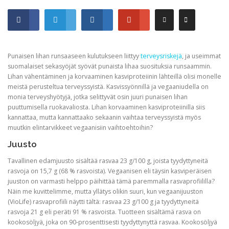
Punaisen lihan runsaaseen kulutukseen liittyy
terveysriskejä
, ja useimmat
suomalaiset sekasyöjät syövät punaista lihaa suosituksia runsaammin.
Lihan vähentäminen ja korvaaminen kasviproteiinin lähteillä olisi monelle
meistä perusteltua terveyssyistä. Kasvissyönnillä ja vegaaniudella on
monia terveyshyötyjä, jotka selittyvät osin juuri punaisen lihan
puuttumisella ruokavaliosta. Lihan korvaaminen kasviproteiinilla siis
kannattaa, mutta kannattaako sekaanin vaihtaa terveyssyistä myös
muutkin elintarvikkeet vegaanisiin vaihtoehtoihin?
Juusto
Tavallinen edamjuusto sisältää rasvaa 23 g/100 g, joista tyydyttyneitä
rasvoja on 15,7 g (68 % rasvoista). Vegaanisen eli täysin kasviperäisen
juuston on varmasti helppo päihittää tämä paremmalla rasvaprofiililla?
Näin me kuvittelimme, mutta yllätys olikin suuri, kun vegaanijuuston
(VioLife) rasvaprofiili näytti tältä: rasvaa 23 g/100 g ja tyydyttyneitä
rasvoja 21 g eli peräti 91 % rasvoista. Tuotteen sisältämä rasva on
kookosöljyä, joka on 90-prosenttisesti tyydyttynyttä rasvaa. Kookosöljyä