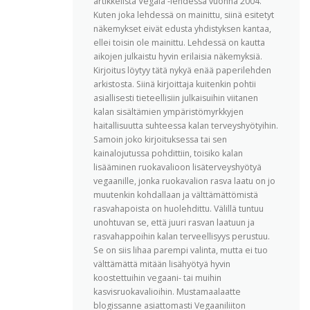
artikkelista Vegaia -lehdessä vuonna 2004.
Kuten joka lehdessä on mainittu, siinä esitetyt
näkemykset eivät edusta yhdistyksen kantaa,
ellei toisin ole mainittu. Lehdessä on kautta
aikojen julkaistu hyvin erilaisia näkemyksiä.
Kirjoitus löytyy tätä nykyä enää paperilehden
arkistosta. Siinä kirjoittaja kuitenkin pohtii
asiallisesti tieteellisiin julkaisuihin viitanen
kalan sisältämien ympäristömyrkkyjen
haitallisuutta suhteessa kalan terveyshyötyihin.
Samoin joko kirjoituksessa tai sen
kainalojutussa pohdittiin, toisiko kalan
lisääminen ruokavalioon lisäterveyshyötyä
vegaanille, jonka ruokavalion rasva laatu on jo
muutenkin kohdallaan ja välttämättömistä
rasvahapoista on huolehdittu. Välillä tuntuu
unohtuvan se, että juuri rasvan laatuun ja
rasvahappoihin kalan terveellisyys perustuu.
Se on siis lihaa parempi valinta, mutta ei tuo
välttämättä mitään lisähyötyä hyvin
koostettuihin vegaani- tai muihin
kasvisruokavalioihin. Mustamaalaatte
blogissanne asiattomasti Vegaaniliiton