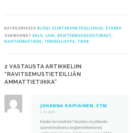
KATEGORIASSA
BLOGI
,
ELINTARVIKETEOLLISUUS
,
ETIIKKA
AVAINSANAT
KALA
,
LIHA
,
RAVITSEMUSSUOSITUKSET
,
RAVITSEMUSTIEDE
,
TERVEELLISYYS
,
TIEDE
2 VASTAUSTA ARTIKKELIIN
“
RAVITSEMUSTIETEILIJÄN
AMMATTIETIIKKA
”
JOHANNA KAIPIAINEN, ETM
1.12.2020
Kalako terveellistä? kirjoitus on julkaistu
suomennoksena englanninkielisestä