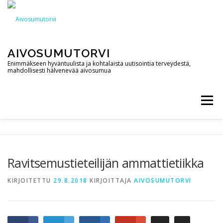
Siirry
sisältöön
AIVOSUMUTORVI
Enimmäkseen hyväntuulista ja kohtalaista uutisointia terveydestä,
mahdollisesti hälvenevää aivosumua
Valikko
AIVOSUMUTORVI
PALVELUT
YHTEYSTIEDOT
Ravitsemustieteilijän ammattietiikka
PODCAST
BLOGI
KIRJOITETTU
29.8.2018
KIRJOITTAJA
AIVOSUMUTORVI