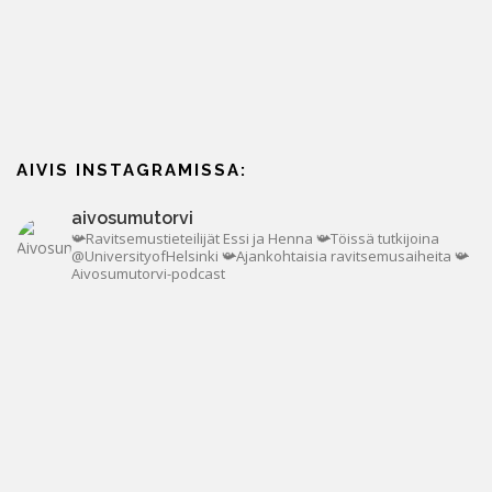
AIVIS INSTAGRAMISSA:
aivosumutorvi
📯Ravitsemustieteilijät Essi ja Henna
📯Töissä tutkijoina
@UniversityofHelsinki
📯Ajankohtaisia ravitsemusaiheita
📯
Aivosumutorvi-podcast