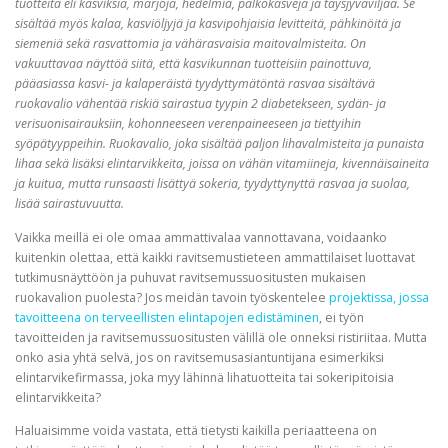
tuotteita eli kasviksia, marjoja, hedelmiä, palkokasveja ja täysjyväviljaa. Se
sisältää myös kalaa, kasviöljyjä ja kasvipohjaisia levitteitä, pähkinöitä ja
siemeniä sekä rasvattomia ja vähärasvaisia maitovalmisteita. On
vakuuttavaa näyttöä siitä, että kasvikunnan tuotteisiin painottuva,
pääasiassa kasvi- ja kalaperäistä tyydyttymätöntä rasvaa sisältävä
ruokavalio vähentää riskiä sairastua tyypin 2 diabetekseen, sydän- ja
verisuonisairauksiin, kohonneeseen verenpaineeseen ja tiettyihin
syöpätyyppeihin. Ruokavalio, joka sisältää paljon lihavalmisteita ja punaista
lihaa sekä lisäksi elintarvikkeita, joissa on vähän vitamiineja, kivennäisaineita
ja kuitua, mutta runsaasti lisättyä sokeria, tyydyttynyttä rasvaa ja suolaa,
lisää sairastuvuutta.
Vaikka meillä ei ole omaa ammattivalaa vannottavana, voidaanko
kuitenkin olettaa, että kaikki ravitsemustieteen ammattilaiset luottavat
tutkimusnäyttöön ja puhuvat ravitsemussuositusten mukaisen
ruokavalion puolesta?
Jos meidän tavoin työskentelee
projektissa
, jossa
tavoitteena on terveellisten elintapojen edistäminen
, ei työn
tavoitteiden ja ravitsemussuositusten välillä ole onneksi ristiriitaa. Mutta
onko asia yhtä selvä, jos on ravitsemusasiantuntijana esimerkiksi
elintarvikefirmassa, joka myy lähinnä lihatuotteita tai sokeripitoisia
elintarvikkeita?
Haluaisimme voida vastata, että tietysti kaikilla periaatteena on