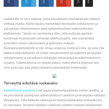
Lääkäreillä on oma valansa, jossa sitoudutaan noudattamaan lääkärin
eettisiä ohjeita. Näihin kuuluu esimerkiksi terveyden edistäminen ja
sairauksien ehkäiseminen sekä lääketieteellisen tutkimustiedon
käyttäminen. Tämän voi suomentaa siten, että potilasta pyritään
hoitamaan huomioiden viimeisin tutkimusnäyttö, eikä esimerkiksi
sooloillen omien uskomusten ja kytkösten mukaan.
Ravitsemustieteilijöille ei ole omaa valaansa, mutta jos olisi, se voisi olla
lääkärinvalan kaltainen eli mekin sitoutuisimme työssämme terveyden
edistämiseen ja sairauksien ehkäisyyn viimeisimpään tutkimustietoon
nojaten. Tutkimustietoa on tietysti paljon, mutta yhtenä ohjenuorana
voisi pitää sitä, että pitää ravitsemussuositukset mielessään.
Terveyttä edistävä ruokavalio
Ravitsemussuositukset
ovat laajan asiantuntijaryhmän voimin laaditut, ja
ne perustuvat uusimpaan tutkimustietoon ravinnon ja terveyden välisistä
yhteyksistä. Tällä hetkellä näkemys terveyttä edistävästä ruokavaliosta
on seuraava:
Terveyttä edistävä ruokavalio sisältää runsaasti kasvikunnan