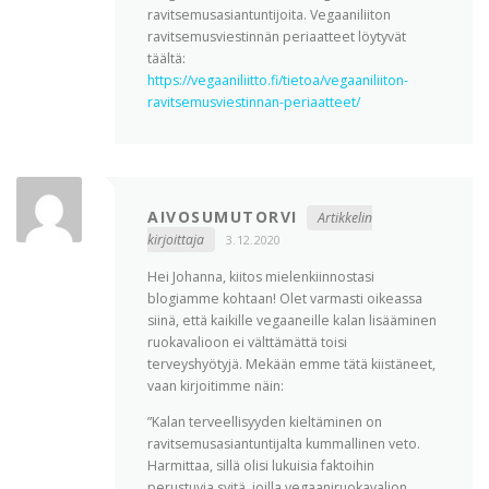
ravitsemusasiantuntijoita. Vegaaniliiton
ravitsemusviestinnän periaatteet löytyvät
täältä:
https://vegaaniliitto.fi/tietoa/vegaaniliiton-
ravitsemusviestinnan-periaatteet/
AIVOSUMUTORVI
Artikkelin
kirjoittaja
3.12.2020
Hei Johanna, kiitos mielenkiinnostasi
blogiamme kohtaan! Olet varmasti oikeassa
siinä, että kaikille vegaaneille kalan lisääminen
ruokavalioon ei välttämättä toisi
terveyshyötyjä. Mekään emme tätä kiistäneet,
vaan kirjoitimme näin:
”Kalan terveellisyyden kieltäminen on
ravitsemusasiantuntijalta kummallinen veto.
Harmittaa, sillä olisi lukuisia faktoihin
perustuvia syitä, joilla vegaaniruokavalion