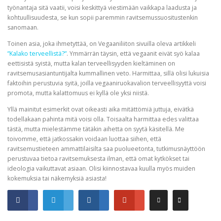
työnantaja sitä vaatii, voisi keskittyä viestimään vaikkapa laadusta ja
kohtuullisuudesta, se kun sopii paremmin ravitsemussuositustenkin
sanomaan.
Toinen asia, joka ihmetyttää, on Vegaaniliiton sivuilla oleva artikkeli
”Kalako terveellistä?”
. Ymmärrän täysin, että vegaanit eivät syö kalaa
eettisistä syistä, mutta kalan terveellisyyden kieltäminen on
ravitsemusasiantuntijalta kummallinen veto. Harmittaa, sillä olisi lukuisia
faktoihin perustuvia syitä, joilla vegaaniruokavalion terveellisyyttä voisi
promota, mutta kalattomuus ei kyllä ole yksi niistä.
Yllä mainitut esimerkit ovat oikeasti aika mitättömiä juttuja, eivätkä
todellakaan pahinta mitä voisi olla. Toisaalta harmittaa edes valittaa
tästä, mutta mielestämme tätäkin aihetta on syytä käsitellä. Me
toivomme, että jatkossakin voidaan luottaa siihen, että
ravitsemustieteen ammattilaisilta saa puolueetonta, tutkimusnäyttöön
perustuvaa tietoa ravitsemuksesta ilman, että omat kytkökset tai
ideologia vaikuttavat asiaan. Olisi kiinnostavaa kuulla myös muiden
kokemuksia tai näkemyksiä asiasta!