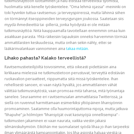
tutkimusnäyttöön luottaminen ja halu edistää terveellistä syömistä,
huolimatta siitä kenelle työskentelee. ”Oma lehmä ojassa” -meininki on
toki hyvinkin tuttua ravitsemus- ja terveyspiireissä, mutta lähinnä siihen
on törmännyt itseoppineiden terveysgurujen joukossa. Saatetaan siis
myydä ihmedieettiä tai -pilleriä, jonka hyödyistä ei ole mitään
tutkimusnäyttöä. Niitä kauppaamalla tavoitellaan ennemmin omaa kuin
asiakkaan parasta. Yhtä räikeisiin tapauksiin onneksi harvemmin törmää
ammattilaisten keskuudessa, mutta onhan sekin nähty, ettei se
lääkärinvalankaan vannominen aina
takaa mitään.
Lihako pahasta? Kalako terveellistä?
Ravitsemustieteilijöiltä toivoisimme, että oikeasti pidettäisiin aina
kirkkaana mielessä ne tutkimustietoon perustuvat, terveyttä edistävän
ruokavalion periaatteet, riippumatta siitä missä työskentelee. Ihan
rehellisesti sanoen, ei vaan näytä hyvältä, jos ammattilainen vähät
välittää tutkimusnäytöstä, vaan promoaa mitä tahansa, mitä työnantaja
sanelee. Seuraamme eri ravitsemusalan ammattilaisia Twitterissä, ja
siellä on ruvennut harmittamaan esimerkiksi yltiöpäinen lihansyönnin
promoaminen. Saatamme olla huumorintajuttomia nipoja, mutta jatkuva
”lihapuhe” ja hölmöjen ”lihansyöjät ovat kasvisyöjiä onnellisempia” -
tutkimusten jakaminen ei vaan naurata, vaikka viestin jakaisi
silmäniskuhymiöin. Eiköhän me suomalaiset syödä lihaa jo ihan tarpeeksi
ilman ylimääräistä kampanjointiakin. Jos liha-asioista haluaa viestiä ja