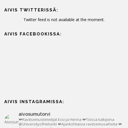
AIVIS TWITTERISSÄ:
Twitter feed is not available at the moment.
AIVIS FACEBOOKISSA:
AIVIS INSTAGRAMISSA:
aivosumutorvi
📯Ravitsemustieteilijät Essi ja Henna
📯Töissä tutkijoina
@UniversityofHelsinki
📯Ajankohtaisia ravitsemusaiheita
📯