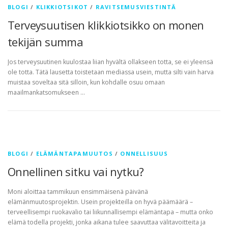
BLOGI
/
KLIKKIOTSIKOT
/
RAVITSEMUSVIESTINTÄ
Terveysuutisen klikkiotsikko on monen
tekijän summa
Jos terveysuutinen kuulostaa liian hyvältä ollakseen totta, se ei yleensä
ole totta. Tätä lausetta toistetaan mediassa usein, mutta silti vain harva
muistaa soveltaa sitä silloin, kun kohdalle osuu omaan
maailmankatsomukseen …
BLOGI
/
ELÄMÄNTAPAMUUTOS
/
ONNELLISUUS
Onnellinen sitku vai nytku?
Moni aloittaa tammikuun ensimmäisenä päivänä
elämänmuutosprojektin. Usein projekteilla on hyvä päämäärä –
terveellisempi ruokavalio tai liikunnallisempi elämäntapa – mutta onko
elämä todella projekti, jonka aikana tulee saavuttaa välitavoitteita ja