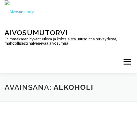
Siirry
sisältöön
AIVOSUMUTORVI
Enimmäkseen hyväntuulista ja kohtalaista uutisointia terveydestä,
mahdollisesti hälvenevää aivosumua
Valikko
AIVOSUMUTORVI
PALVELUT
YHTEYSTIEDOT
AVAINSANA:
ALKOHOLI
PODCAST
BLOGI