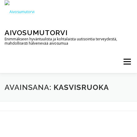
Siirry
sisältöön
AIVOSUMUTORVI
Enimmäkseen hyväntuulista ja kohtalaista uutisointia terveydestä,
mahdollisesti hälvenevää aivosumua
Valikko
AIVOSUMUTORVI
PALVELUT
YHTEYSTIEDOT
AVAINSANA:
KASVISRUOKA
PODCAST
BLOGI