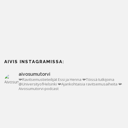
AIVIS INSTAGRAMISSA:
aivosumutorvi
📯Ravitsemustieteilijät Essi ja Henna
📯Töissä tutkijoina
@UniversityofHelsinki
📯Ajankohtaisia ravitsemusaiheita
📯
Aivosumutorvi-podcast