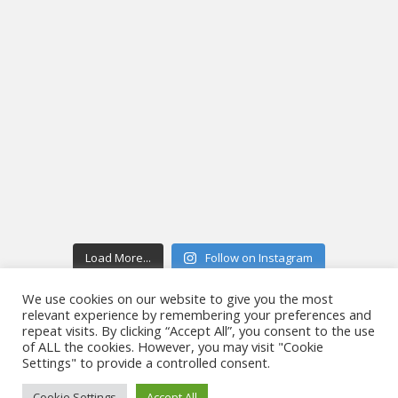
Load More...
Follow on Instagram
We use cookies on our website to give you the most
relevant experience by remembering your preferences and
repeat visits. By clicking “Accept All”, you consent to the use
of ALL the cookies. However, you may visit "Cookie
Settings" to provide a controlled consent.
Copyright © 2026 Aivosumutorvi
–
OnePress
teeman luonut
FameThemes
Cookie Settings
Accept All