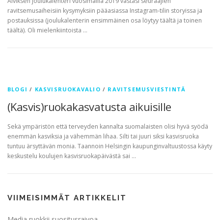
Aiviksen joulukalenteri vuosimallia 2019 vastasi seuraajien
ravitsemusaiheisiin kysymyksiin pääasiassa Instagram-tilin storyissa ja
postauksissa (joulukalenterin ensimmäinen osa löytyy täältä ja toinen
täältä). Oli mielenkiintoista …
BLOGI
/
KASVISRUOKAVALIO
/
RAVITSEMUSVIESTINTÄ
(Kasvis)ruokakasvatusta aikuisille
Sekä ympäristön että terveyden kannalta suomalaisten olisi hyvä syödä
enemmän kasviksia ja vähemmän lihaa. Silti tai juuri siksi kasvisruoka
tuntuu ärsyttävän monia. Taannoin Helsingin kaupunginvaltuustossa käyty
keskustelu koulujen kasvisruokapäivästä sai …
VIIMEISIMMÄT ARTIKKELIT
Media ruokkii suositusraivoa