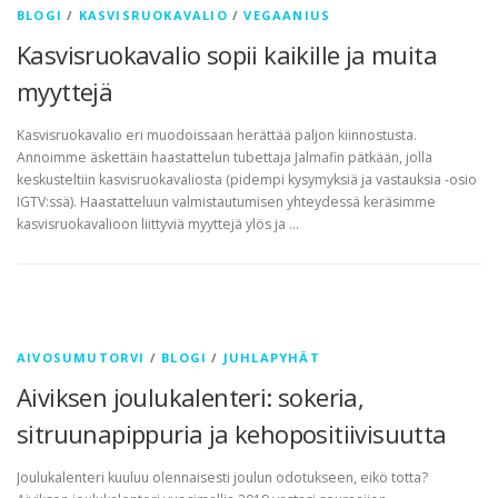
BLOGI
/
KASVISRUOKAVALIO
/
VEGAANIUS
Kasvisruokavalio sopii kaikille ja muita
myyttejä
Kasvisruokavalio eri muodoissaan herättää paljon kiinnostusta.
Annoimme äskettäin haastattelun tubettaja Jalmafin pätkään, jolla
keskusteltiin kasvisruokavaliosta (pidempi kysymyksiä ja vastauksia -osio
IGTV:ssä). Haastatteluun valmistautumisen yhteydessä keräsimme
kasvisruokavalioon liittyviä myyttejä ylös ja …
AIVOSUMUTORVI
/
BLOGI
/
JUHLAPYHÄT
Aiviksen joulukalenteri: sokeria,
sitruunapippuria ja kehopositiivisuutta
Joulukalenteri kuuluu olennaisesti joulun odotukseen, eikö totta?