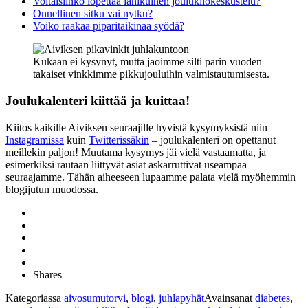
Voitaisiinko lopettaa iänikuinen joulukilokeskustelu?
Onnellinen sitku vai nytku?
Voiko raakaa piparitaikinaa syödä?
Kukaan ei kysynyt, mutta jaoimme silti parin vuoden
takaiset vinkkimme pikkujouluihin valmistautumisesta.
Joulukalenteri kiittää ja kuittaa!
Kiitos kaikille Aiviksen seuraajille hyvistä kysymyksistä niin
Instagramissa
kuin
Twitterissäkin
– joulukalenteri on opettanut
meillekin paljon! Muutama kysymys jäi vielä vastaamatta, ja
esimerkiksi rautaan liittyvät asiat askarruttivat useampaa
seuraajamme. Tähän aiheeseen lupaamme palata vielä myöhemmin
blogijutun muodossa.
Shares
Kategoriassa
aivosumutorvi
,
blogi
,
juhlapyhät
Avainsanat
diabetes
,