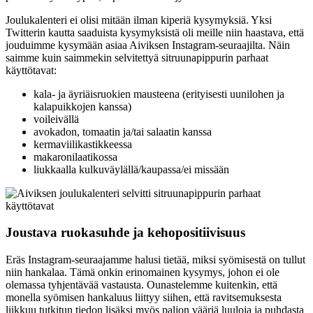
Joulukalenteri ei olisi mitään ilman kiperiä kysymyksiä. Yksi
Twitterin kautta saaduista kysymyksistä oli meille niin haastava, että
jouduimme kysymään asiaa Aiviksen Instagram-seuraajilta. Näin
saimme kuin saimmekin selvitettyä sitruunapippurin parhaat
käyttötavat:
kala- ja äyriäisruokien mausteena (erityisesti uunilohen ja
kalapuikkojen kanssa)
voileivällä
avokadon, tomaatin ja/tai salaatin kanssa
kermaviilikastikkeessa
makaronilaatikossa
liukkaalla kulkuväylällä/kaupassa/ei missään
Joustava ruokasuhde ja kehopositiivisuus
Eräs Instagram-seuraajamme halusi tietää, miksi syömisestä on tullut
niin hankalaa. Tämä onkin erinomainen kysymys, johon ei ole
olemassa tyhjentävää vastausta. Ounastelemme kuitenkin, että
monella syömisen hankaluus liittyy siihen, että ravitsemuksesta
liikkuu tutkitun tiedon lisäksi myös paljon vääriä luuloja ja puhdasta