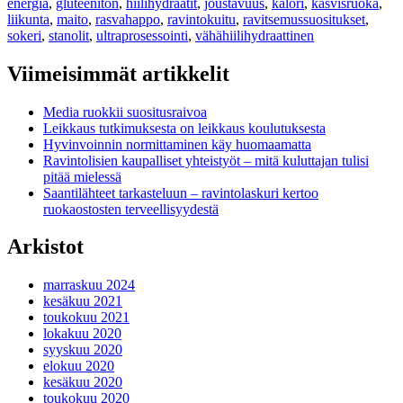
energia
,
gluteeniton
,
hiilihydraatit
,
joustavuus
,
kalori
,
kasvisruoka
,
liikunta
,
maito
,
rasvahappo
,
ravintokuitu
,
ravitsemussuositukset
,
sokeri
,
stanolit
,
ultraprosessointi
,
vähähiilihydraattinen
Viimeisimmät artikkelit
Media ruokkii suositusraivoa
Leikkaus tutkimuksesta on leikkaus koulutuksesta
Hyvinvoinnin normittaminen käy huomaamatta
Ravintolisien kaupalliset yhteistyöt – mitä kuluttajan tulisi
pitää mielessä
Saantilähteet tarkasteluun – ravintolaskuri kertoo
ruokaostosten terveellisyydestä
Arkistot
marraskuu 2024
kesäkuu 2021
toukokuu 2021
lokakuu 2020
syyskuu 2020
elokuu 2020
kesäkuu 2020
toukokuu 2020