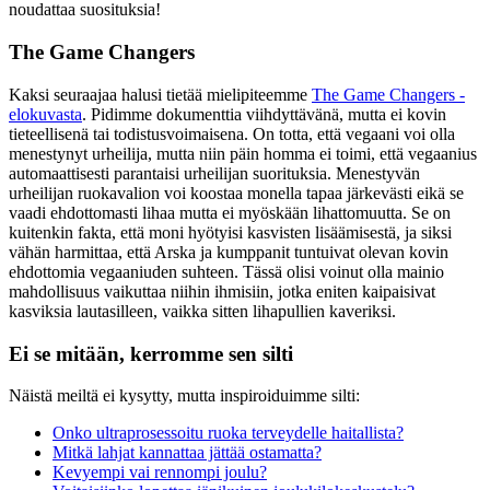
noudattaa suosituksia!
The Game Changers
Kaksi seuraajaa halusi tietää mielipiteemme
The Game Changers -
elokuvasta
. Pidimme dokumenttia viihdyttävänä, mutta ei kovin
tieteellisenä tai todistusvoimaisena. On totta, että vegaani voi olla
menestynyt urheilija, mutta niin päin homma ei toimi, että vegaanius
automaattisesti parantaisi urheilijan suorituksia. Menestyvän
urheilijan ruokavalion voi koostaa monella tapaa järkevästi eikä se
vaadi ehdottomasti lihaa mutta ei myöskään lihattomuutta. Se on
kuitenkin fakta, että moni hyötyisi kasvisten lisäämisestä, ja siksi
vähän harmittaa, että Arska ja kumppanit tuntuivat olevan kovin
ehdottomia vegaaniuden suhteen. Tässä olisi voinut olla mainio
mahdollisuus vaikuttaa niihin ihmisiin, jotka eniten kaipaisivat
kasviksia lautasilleen, vaikka sitten lihapullien kaveriksi.
Ei se mitään, kerromme sen silti
Näistä meiltä ei kysytty, mutta inspiroiduimme silti:
Onko ultraprosessoitu ruoka terveydelle haitallista?
Mitkä lahjat kannattaa jättää ostamatta?
Kevyempi vai rennompi joulu?