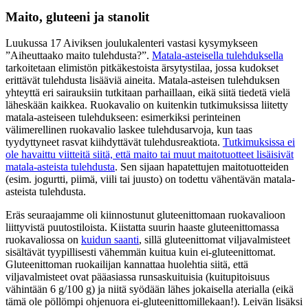
Maito, gluteeni ja stanolit
Luukussa 17 Aiviksen joulukalenteri vastasi kysymykseen
”Aiheuttaako maito tulehdusta?”.
Matala-asteisella tulehduksella
tarkoitetaan elimistön pitkäkestoista ärsytystilaa, jossa kudokset
erittävät tulehdusta lisääviä aineita. Matala-asteisen tulehduksen
yhteyttä eri sairauksiin tutkitaan parhaillaan, eikä siitä tiedetä vielä
läheskään kaikkea. Ruokavalio on kuitenkin tutkimuksissa liitetty
matala-asteiseen tulehdukseen: esimerkiksi perinteinen
välimerellinen ruokavalio laskee tulehdusarvoja, kun taas
tyydyttyneet rasvat kiihdyttävät tulehdusreaktiota.
Tutkimuksissa ei
ole havaittu viitteitä siitä, että maito tai muut maitotuotteet lisäisivät
matala-asteista tulehdusta
. Sen sijaan hapatettujen maitotuotteiden
(esim. jogurtti, piimä, viili tai juusto) on todettu vähentävän matala-
asteista tulehdusta.
Eräs seuraajamme oli kiinnostunut gluteenittomaan ruokavalioon
liittyvistä puutostiloista. Kiistatta suurin haaste gluteenittomassa
ruokavaliossa on
kuidun saanti
, sillä gluteenittomat viljavalmisteet
sisältävät tyypillisesti vähemmän kuitua kuin ei-gluteenittomat.
Gluteenittoman ruokailijan kannattaa huolehtia siitä, että
viljavalmisteet ovat pääasiassa runsaskuituisia (kuitupitoisuus
vähintään 6 g/100 g) ja niitä syödään lähes jokaisella aterialla (eikä
tämä ole pöllömpi ohjenuora ei-gluteenittomillekaan!). Leivän lisäksi