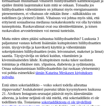
törmäämään muutamaan vihaiseen hiilihydraattien kammoksujaan ja
epäilee ilmiötä laajemmaksi kuin mitä se onkaan. Toisaalta jos
hiilihydraattien vähentäminen on johtanut myös energiansaannin
pienenemiseen, ei vihaisuus ole mikään ihme – nälkäkiukku on
todellinen (ja yleinen!) ilmiö. Vihaisuus voi johtua myös siitä, että
erityisesti sosiaalisessa mediassa ruokakeskustelu voi olla hyvinkin
tunnepitoista. Ruokavalinnat ovat osa identiteettiämme, ja toisen
ruokavalion arvosteleminen voi mennä tunteisiin.
Mutta miten sitten pitäisi suhtautua hiilihydraatteihin? Luukusta 3
paljastunut vastaus kehotti lisäämään kuitupitoisten hiilihydraattien
(esim. täysjyvävilja ja kasvikset) käyttöä ja vähentämään
sokeripitoisten hiilihydraattien (esim. leivonnaiset, makeiset ja limut)
saantia. Täysjyvävilja on tärkeä kuidun, vitamiinien ja
kivennäisaineiden lähde. Kuitupitoinen ruoka tukee suoliston
toimintaa ja ehkäisee mm. ylipainoa, diabetesta ja sydäntauteja.
Omaa suhtautumistaan hiilihydraatteihin (tai ruokaan yleisemmin)
voi pohtia esimerkiksi
tämän Katarina Meskasen kirjoituksen
pohjalta
.
Entä sitten sokeriaddiktio – voiko sokeri todella aiheuttaa
riippuvuutta? Joulukalenteri pureutui tähän kysymykseen luukussa
21. Aiviksen Instagram-seuraajat pääsivät myös äänestämään
aiheesta, ja kolme neljästä oli sitä mieltä, että sokeriaddiktio ei ole
todellinen tila. Tosiasiassa
sokeriaddiktiosta ei ole täydellistä