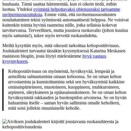
huuhaata. Tämä saattaa hämmentää, kun ei oikein tiedä, mihin
luottaa. Yhdeksi
syömistä helpottavaksi ohjenuoraksi tarjoamme
ravitsemussuosituksia
. Emme väitä, että ravitsemussuositusten
noudattaminen tekisi syömisestä automaattisesti helppoa. Ne voisivat
kuitenkin toimia hyvinä raameina niille, jotka sellaisia kokevat
tarvitsevansa. Terveellinen, mutta joustava ruokavalio (johon kuuluu
myös sattumia!), tukee myös tervettä ruokasuhdetta.
Meiltä kysyttiin myös, mitä oikeasti tarkoittaa kehopositiivisuus.
Joulukalenteri turvautui tässäkin kysymyksessä Katarina Meskasen
mainioon blogiin, josta löytyi mielestämme
hyvä vastaus
kysymykseen
.
Kehopositiivisuus on myönteistä, hyväksyvää, lempeää ja
armollista suhtautumista omaan kehoonsa. Se on oman kehon
arvostamista ja kunnioittamista sekä sen hyväksymistä kaikkine
ominaispiirteineen, muotoineen, kuoppineen, muhkuroineen,
arpineen, sileyksineen ja epätasaisuuksineen. Se on oman kehon
hyväksymistä rakkauden ja huolenpidon arvoisena. Se on hyvän
haluamista itselle – saman hyvän sallimista omalle keholleen,
mitä soisi jollekin muunlaiselle keholle.