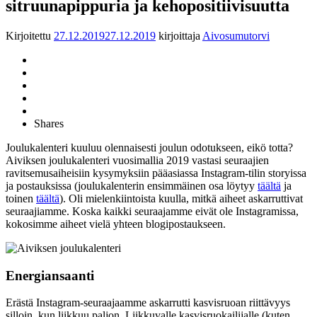
sitruunapippuria ja kehopositiivisuutta
Kirjoitettu
27.12.2019
27.12.2019
kirjoittaja
Aivosumutorvi
Shares
Joulukalenteri kuuluu olennaisesti joulun odotukseen, eikö totta?
Aiviksen joulukalenteri vuosimallia 2019 vastasi seuraajien
ravitsemusaiheisiin kysymyksiin pääasiassa Instagram-tilin storyissa
ja postauksissa (joulukalenterin ensimmäinen osa löytyy
täältä
ja
toinen
täältä
). Oli mielenkiintoista kuulla, mitkä aiheet askarruttivat
seuraajiamme. Koska kaikki seuraajamme eivät ole Instagramissa,
kokosimme aiheet vielä yhteen blogipostaukseen.
Energiansaanti
Erästä Instagram-seuraajaamme askarrutti kasvisruoan riittävyys
silloin, kun liikkuu paljon. Liikkuvalle kasvisruokailijalle (kuten