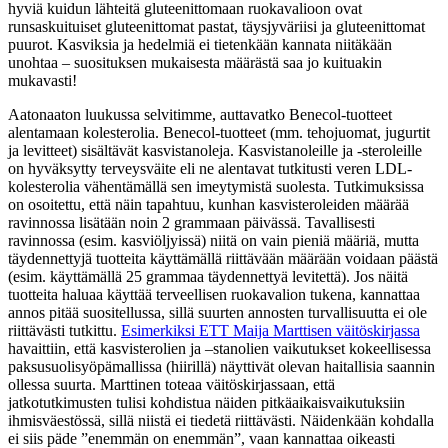
hyviä kuidun lähteitä gluteenittomaan ruokavalioon ovat
runsaskuituiset gluteenittomat pastat, täysjyväriisi ja gluteenittomat
puurot. Kasviksia ja hedelmiä ei tietenkään kannata niitäkään
unohtaa – suosituksen mukaisesta määrästä saa jo kuituakin
mukavasti!
Aatonaaton luukussa selvitimme, auttavatko Benecol-tuotteet
alentamaan kolesterolia. Benecol-tuotteet (mm. tehojuomat, jugurtit
ja levitteet) sisältävät kasvistanoleja. Kasvistanoleille ja -steroleille
on hyväksytty terveysväite eli ne alentavat tutkitusti veren LDL-
kolesterolia vähentämällä sen imeytymistä suolesta. Tutkimuksissa
on osoitettu, että näin tapahtuu, kunhan kasvisteroleiden määrää
ravinnossa lisätään noin 2 grammaan päivässä. Tavallisesti
ravinnossa (esim. kasviöljyissä) niitä on vain pieniä määriä, mutta
täydennettyjä tuotteita käyttämällä riittävään määrään voidaan päästä
(esim. käyttämällä 25 grammaa täydennettyä levitettä). Jos näitä
tuotteita haluaa käyttää terveellisen ruokavalion tukena, kannattaa
annos pitää suositellussa, sillä suurten annosten turvallisuutta ei ole
riittävästi tutkittu.
Esimerkiksi ETT Maija Marttisen väitöskirjassa
havaittiin, että kasvisterolien ja –stanolien vaikutukset kokeellisessa
paksusuolisyöpämallissa (hiirillä) näyttivät olevan haitallisia saannin
ollessa suurta. Marttinen toteaa väitöskirjassaan, että
jatkotutkimusten tulisi kohdistua näiden pitkäaikaisvaikutuksiin
ihmisväestössä, sillä niistä ei tiedetä riittävästi. Näidenkään kohdalla
ei siis päde ”enemmän on enemmän”, vaan kannattaa oikeasti