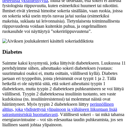
tieteellistä yksimielisyyttä
, mutta se tiedetään, että sokeri ei aiheuta
fysiologista riippuvuutta, kuten esimerkiksi huumeet tai nikotiini.
Ihmiset eivät yleensä himoitse sokeria sinällään, vaan ruokia, joissa
on sokeria sekä usein myös rasvaa ja/tai suolaa (esimerkiksi
makeisia, suklaata tai leivonnaisia). Tietynlaisesta toiminnallisesta
riippuvuudesta voidaan kuitenkin puhua, ja ongelmallinen
ruokasuhde voi näyttäytyä ”sokeririippuvuutena”.
Diabetes
Saimme kaksi kysymystä, jotka liittyivät diabetekseen. Luukusssa 11
perehdyimme siihen, aiheuttaako sokeri diabeteksen (vastaus:
suurimmaksi osaksi ei, mutta osittain, välillisesti kyllä). Diabetes
jaetaan eri tyyppeihin, joista yleisimmät ovat tyypit 1 ja 2. Tällä
hetkellä ei ole näyttöä siitä, että sokeri aiheuttaisi tyypin 1
diabeteksen, mutta tyypin 2 diabeteksen puhkeamiseen se voi liittyä
välillisesti. Tyypin 2 diabeteksessa insuliinin tuotanto, sen vaste
kudoksissa (ns. insuliiniresistenssi) tai molemmat näistä ovat
häiriintyneet. Myös tyypin 2 diabetekseen liittyy
perinnöllinen
alttius, joka yhdistettynä ylipainoon ja vähäiseen liikuntaan lisää
sairastumisriskiä huomattavasti
. Välillisesti sokeri – tai mikä tahansa
energiaravintoaine – voi siis edesauttaa taudin puhkeamista, jos sen
liiallinen saanti johtaa ylipainoon.