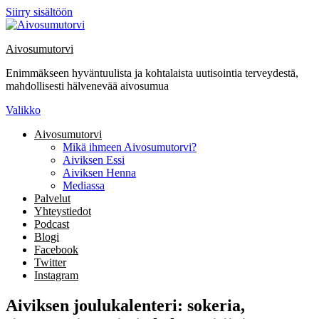
Siirry sisältöön
Aivosumutorvi
Enimmäkseen hyväntuulista ja kohtalaista uutisointia terveydestä,
mahdollisesti hälvenevää aivosumua
Valikko
Aivosumutorvi
Mikä ihmeen Aivosumutorvi?
Aiviksen Essi
Aiviksen Henna
Mediassa
Palvelut
Yhteystiedot
Podcast
Blogi
Facebook
Twitter
Instagram
Aiviksen joulukalenteri: sokeria,