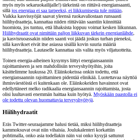
myös myös sekaruokailijalle!) tärkeintä on riittävä energiansaanti,
sillä
jos energiaa ei saa tarpeeksi, ei liikkumisesta tule mitään
.
Vaikka kasvissyöjät saavat yleensä ruokavaliostaan runsaasti
hiilihydraatteja, kannattaa niiden riittävään saantiin kiinnittää
huomiota, jos tuntuu, että lihaksista loppuu voimat kesken liikunnan.
Hiilihydraatit ovat nimittäin paljon liikkuvan tärkein energianlähde
,
ja kasvisruoassakin niiden saanti voi jäädä joskus turhan pieneksi,
sillä kasvikset eivät itse asiassa sisällä kovin suuria määriä
hiilihydraatteja. Lautaselle kannattaa siis valita myös viljatuotteita.
Toinen energia-aiheinen kysymys liittyi energiansaannin
rajoittamiseen ja sen mahdollisiin terveyshyötyihin, joita
käsittelimme luukussa 20. Eläinkokeissa onkin todettu, että
energiansaannin rajoittaminen pidentää elinikää. Luotettavaa näyttöä
ihmisväestöistä ei kuitenkaan ole. Eläinkokeiden havainnot ovat
edellyttäneet melko radikaalia energiansaannin rajoittamista, josta
olisi luultavasti enemmän haittaa kuin hyötyä.
Myöskään paastolla ei
ole todettu olevan huomattavia terveyshyötyjä
.
Hiilihydraatit
Eräs Twitter-seuraajamme halusi tietää, miksi hiilihydraatteja
kammoksuvat ovat niin vihaisia. Joulukalenteri korkattiin
pohtimalla, onko asia todellakin näin vai onko kysyjä sattunut