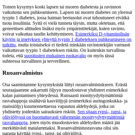
Toinen kysymys koski lapsen tai nuoren diabetesta ja ravinnon
vaikutusta sen puhkeamiseen. Lapsen tai nuoren diabetes on yleensä
tyypin 1 diabetes, jossa haiman beetasolut ovat tuhoutuneet eivätkä
tuota insuliinia. Syitä ei vielä tunneta täysin, mutta oletetaan, että
geneettisen alttiuden lisäksi myös ympäristötekijät, kuten ravinto,
voivat vaikuttaa taudin kehittymiseen.
Esimerkiksi D-vitamiinilisän
käytön ja imetyksen yhteyttä tyypin 1 diabeteksen puhkeamiseen on
tutkittu
, mutta toistaiseksi ei tiedetä minkään ravintotekijän varmasti
vaikuttavan tyypin 1 diabeteksen riskiin. On kuitenkin turvallista
todeta, että
suositusten mukainen ruokavalio
on myös tässä
suhteessa turvallinen ja terveellinen.
Ruoanvalmistus
Osa saamistamme kysymyksistä liittyi ruoanvalmistukseen. Erästä
seuraajaamme askarrutti öljyyn muodostuvat yhdisteet esimerkiksi
kalan paistamisen yhteydessä. Runsaasti monityydyttymättömiä
rasvahappoja sisältäviä kasviöljyjä (esimerkiksi auringonkukka- ja
maissiöljy) kuumennettaessa vapautuu aldehydejä, jotka on
yhdistetty joidenkin sairauksien riskiin.
Sen sijaan rypsi-, rapsi- ja
oliiviöljyssä on huomattavasti vähemmän monityydyttymättömiä
rasvahappoja
, joten myös muodostuvien aldehydien määrä jää
merkittävästi matalammaksi. Ruoanvalmistusrasvana olisi siis
parasta käyttää rypsi-, rapsi- tai oliiviöljyä.